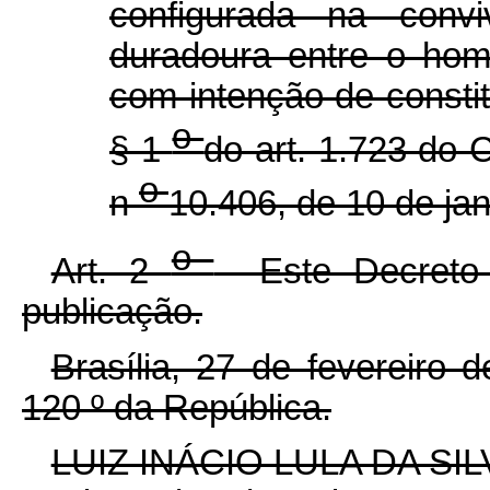
configurada na convi
duradoura entre o hom
com intenção de constit
o
§ 1
do art. 1.723 do C
o
n
10.406, de 10 de ja
o
Art. 2
Este Decreto 
publicação.
Brasília, 27 de fevereiro
120
º
da República.
LUIZ INÁCIO LULA DA SIL