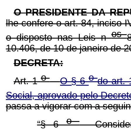
O
PRESIDENTE DA RE
lhe confere o art. 84, inciso 
os
o disposto nas Leis n
10.406, de 10 de janeiro de 2
DECRETA:
o
o
Art. 1
O § 6
do art.
Social, aprovado pelo Decre
passa a vigorar com a seguin
o
“§ 6
Considera