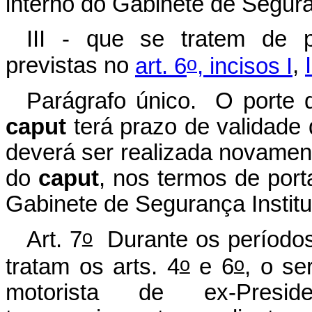
interno do Gabinete de Seguran
III - que se tratem de p
o
previstas no
art. 6
, incisos I
,
I
Parágrafo único. O porte d
caput
terá prazo de validade
deverá ser realizada novamente
do
caput
, nos termos de port
Gabinete de Segurança Institu
o
Art. 7
Durante os períodos
o
o
tratam os arts. 4
e 6
, o se
motorista de ex-Presid