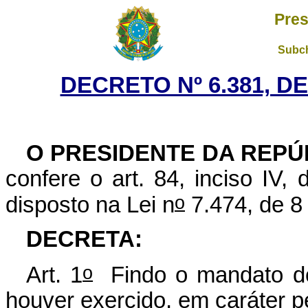
Pres
Subch
DECRETO Nº 6.381, DE
O PRESIDENTE DA REPÚ
confere o art. 84, inciso IV,
o
disposto na Lei n
7.474, de 8
DECRETA:
o
Art. 1
Findo o mandato do
houver exercido, em caráter pe