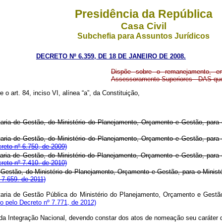
Presidência da República
Casa Civil
Subchefia para Assuntos Jurídicos
DECRETO Nº 6.359, DE 18 DE JANEIRO DE 2008.
Dispõe sobre o remanejamento, e
Assessoramento Superiores - DAS que
 o art. 84, inciso VI, alínea “a”, da Constituição,
ia de Gestão, do Ministério do Planejamento, Orçamento e Gestão, para o
ia de Gestão, do Ministério do Planejamento, Orçamento e Gestão, para o
reto nº 6.750, de 2009)
ia de Gestão, do Ministério do Planejamento, Orçamento e Gestão, para o
reto nº 7.410. de 2010)
 Gestão, do Ministério do Planejamento, Orçamento e Gestão, para o Minist
 7.659. de 2011)
ia de Gestão Pública do Ministério do Planejamento, Orçamento e Gestão,
 pelo Decreto nº 7.771, de 2012)
a Integração Nacional, devendo constar dos atos de nomeação seu caráter de