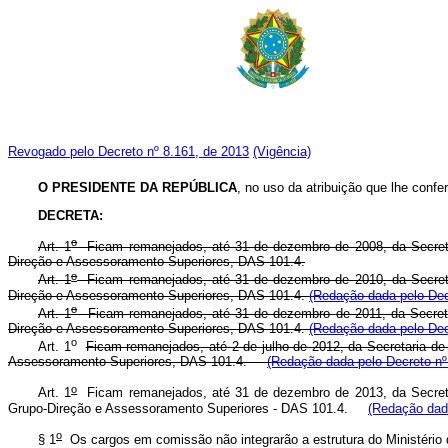
Revogado pelo Decreto nº 8.161, de 2013
(Vigência)
O PRESIDENTE DA REPÚBLICA
, no uso da atribuição que lhe confere
DECRETA:
o
Art. 1
Ficam remanejados, até 31 de dezembro de 2008, da Secretar
Direção e Assessoramento Superiores, DAS 101.4.
o
Art. 1
Ficam remanejados, até 31 de dezembro de 2010, da Secretar
Direção e Assessoramento Superiores, DAS 101.4.
(Redação dada pelo Dec
o
Art. 1
Ficam remanejados, até 31 de dezembro de 2011, da Secretar
Direção e Assessoramento Superiores, DAS 101.4.
(Redação dada pelo Dec
o
Art. 1
Ficam remanejados, até 2 de julho de 2012, da Secretaria de
Assessoramento Superiores, DAS 101.4.
(Redação dada pelo Decreto nº
o
Art. 1
Ficam remanejados, até 31 de dezembro de 2013, da Secretar
Grupo-Direção e Assessoramento Superiores - DAS 101.4.
(Redação dado
o
§ 1
Os cargos em comissão não integrarão a estrutura do Ministério d