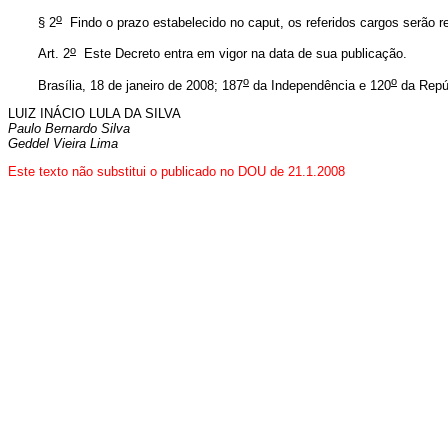
o
§ 2
Findo o prazo estabelecido no caput, os referidos cargos serão 
o
Art. 2
Este Decreto entra em vigor na data de sua publicação.
o
o
Brasília, 18 de janeiro de 2008; 187
da Independência e 120
da Repú
LUIZ INÁCIO LULA DA SILVA
Paulo Bernardo Silva
Geddel Vieira Lima
Este texto não substitui o publicado no DOU de 21.1.2008