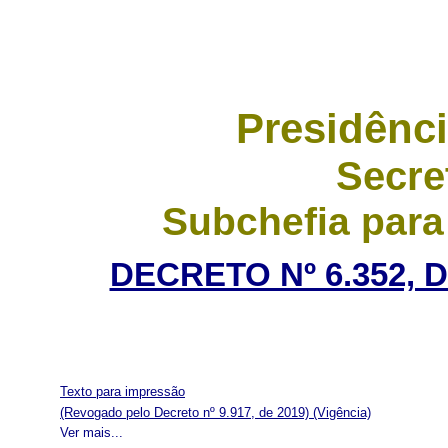
Presidênci
Secre
Subchefia para
DECRETO Nº 6.352, D
Texto para impressão
(Revogado pelo Decreto nº 9.917, de 2019)
(Vigência)
Ver mais...