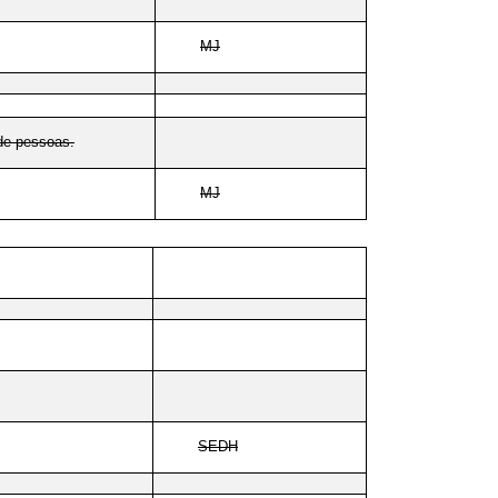
MJ
 de pessoas.
MJ
SEDH