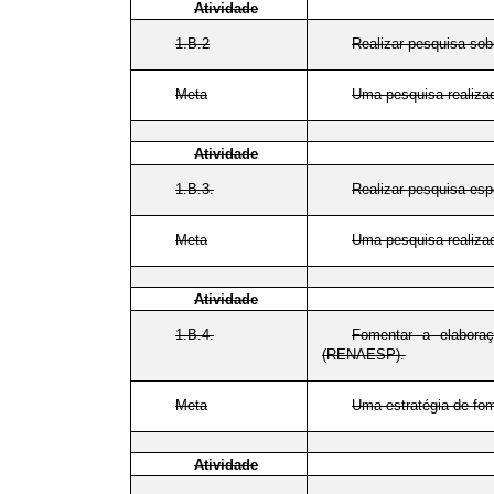
Atividade
1.B.2
Realizar pesquisa sobr
Meta
Uma pesquisa realizad
Atividade
1.B.3.
Realizar pesquisa espe
Meta
Uma pesquisa realiza
Atividade
1.B.4.
Fomentar a elabora
(RENAESP).
Meta
Uma estratégia de fo
Atividade