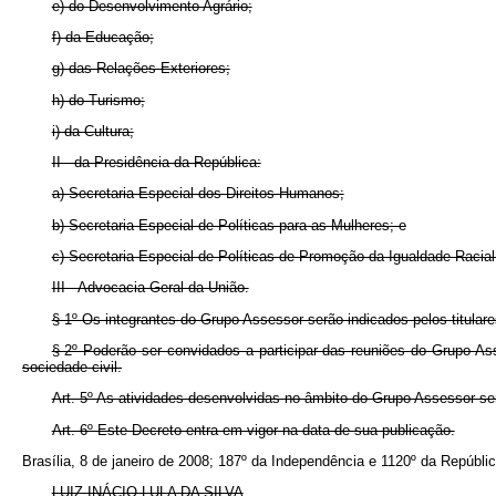
e) do Desenvolvimento Agrário;
f) da Educação;
g) das Relações Exteriores;
h) do Turismo;
i) da Cultura;
II - da Presidência da República:
a) Secretaria Especial dos Direitos Humanos;
b) Secretaria Especial de Políticas para as Mulheres; e
c) Secretaria Especial de Políticas de Promoção da Igualdade Racial
III - Advocacia-Geral da União.
§ 1º Os integrantes do Grupo Assessor serão indicados pelos titular
§ 2º Poderão ser convidados a participar das reuniões do Grupo Ass
sociedade civil.
Art. 5º As atividades desenvolvidas no âmbito do Grupo Assessor se
Art. 6º Este Decreto entra em vigor na data de sua publicação.
Brasília, 8 de janeiro de 2008; 187º da Independência e 1120º da Repúblic
LUIZ INÁCIO LULA DA SILVA