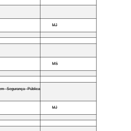
MJ
MS
em Segurança Pública
MJ