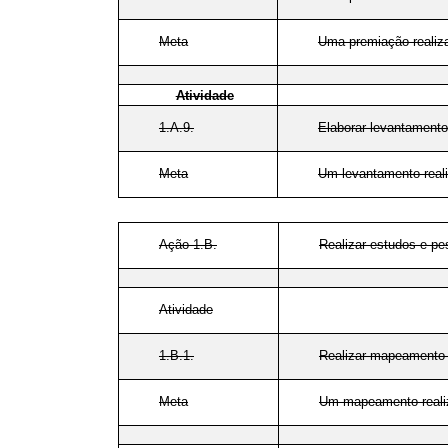
Meta
Uma premiação realiz
Atividade
1.A.9.
Elaborar levantamento
Meta
Um levantamento real
Ação 1.B.
Realizar estudos e pe
Atividade
1.B.1.
Realizar mapeamento da
Meta
Um mapeamento realiz