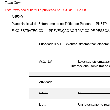
Tarso Genro
Este texto não substitui o publicado no DOU de 9.1.2008
ANEXO
Plano Nacional de Enfrentamento ao Tráfico de Pessoas – PNETP
EIXO ESTRATÉGICO 1 - PREVENÇÃO AO TRÁFICO DE PESSOA
Prioridade n
o
1
: Levantar, sistematizar, elabora
Ação 1.A.
Levantar, sistematiza
internacional sobre tráfico
Atividade
1.A.1.
Elaborar levantamento
Meta
Um levantamento reali