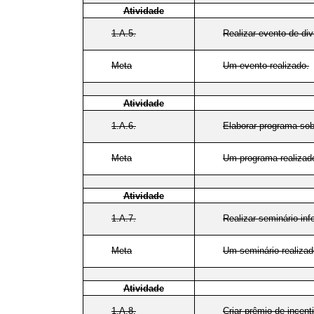
Atividade
1.A.5.
Realizar evento de di
Meta
Um evento realizado.
Atividade
1.A.6.
Elaborar programa sob
Meta
Um programa realizad
Atividade
1.A.7.
Realizar seminário inf
Meta
Um seminário realizad
Atividade
1.A.8.
Criar prêmio de incent