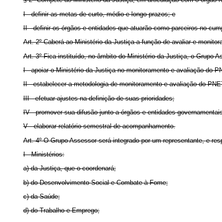
I - definir as metas de curto, médio e longo prazos; e
II - definir os órgãos e entidades que atuarão como parceiros no cu
Art. 2º Caberá ao Ministério da Justiça a função de avaliar e monito
Art. 3º Fica instituído, no âmbito do Ministério da Justiça, o Grup
I - apoiar o Ministério da Justiça no monitoramento e avaliação do 
II - estabelecer a metodologia de monitoramento e avaliação do PN
III - efetuar ajustes na definição de suas prioridades;
IV - promover sua difusão junto a órgãos e entidades governamentai
V - elaborar relatório semestral de acompanhamento.
Art. 4º O Grupo Assessor será integrado por um representante, e resp
I - Ministérios:
a) da Justiça, que o coordenará;
b) do Desenvolvimento Social e Combate à Fome;
c) da Saúde;
d) do Trabalho e Emprego;