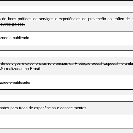
 de boas práticas de serviços e experiências de prevenção ao tráfico de 
 outros países.
zado e publicado.
 de serviços e experiências referenciais da Proteção Social Especial no âmb
S) realizadas no Brasil.
zado e publicado.
ebates para troca de experiências e conhecimentos.
.