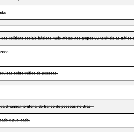
ada.
 das políticas sociais básicas mais afetas aos grupos vulneráveis ao tráfico
izado.
squisas sobre tráfico de pessoas.
 dinâmica territorial do tráfico de pessoas no Brasil.
ado e publicado.