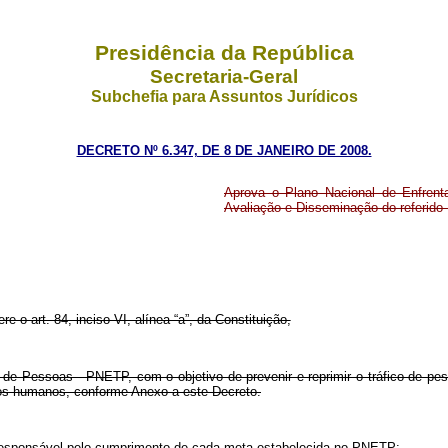
Presidência da República
Secretaria-Geral
Subchefia para Assuntos Jurídicos
DECRETO Nº 6.347, DE 8 DE JANEIRO DE 2008.
Aprova o Plano Nacional de Enfrent
Avaliação e Disseminação do referido 
re o art. 84, inciso VI, alínea “a”, da Constituição,
 de Pessoas - PNETP, com o objetivo de prevenir e reprimir o tráfico de pes
itos humanos, conforme Anexo a este Decreto.
 responsável pelo cumprimento de cada meta estabelecida no PNETP: