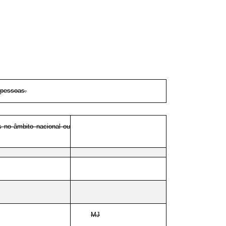
e pessoas.
s no âmbito nacional ou
MJ