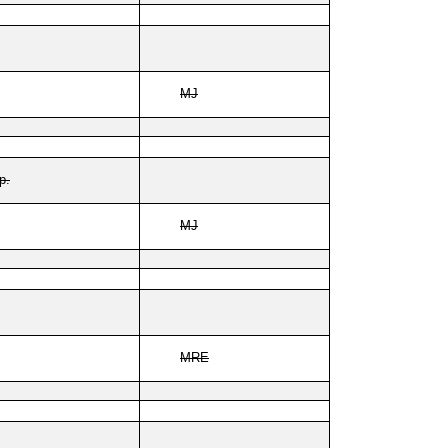
MJ
p.
MJ
MRE