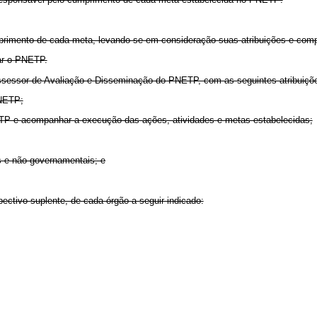
mprimento de cada meta, levando-se em consideração suas atribuições e compe
rar o PNETP.
o Assessor de Avaliação e Disseminação do PNETP, com as seguintes atribuiçõ
PNETP;
ETP e acompanhar a execução das ações, atividades e metas estabelecidas;
s e não-governamentais; e
ectivo suplente, de cada órgão a seguir indicado: