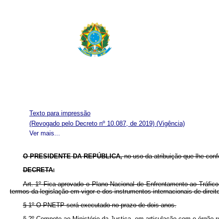
Texto para impressão
(Revogado pelo Decreto nº 10.087, de 2019)
(Vigência)
Ver mais...
O PRESIDENTE DA REPÚBLICA,
no uso da atribuição que lhe confe
DECRETA:
Art. 1º Fica aprovado o Plano Nacional de Enfrentamento ao Tráfico
termos da legislação em vigor e dos instrumentos internacionais de dire
§ 1º
O PNETP será executado no prazo de dois anos.
§ 2º
Compete ao Ministério da Justiça, em articulação com o órgão