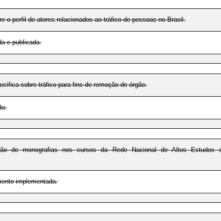
e o perfil de atores relacionados ao tráfico de pessoas no Brasil.
a e publicada.
cífica sobre tráfico para fins de remoção de órgão.
da.
ção de monografias nos cursos da Rede Nacional de Altos Estudos 
mento implementada.