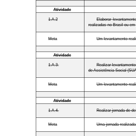
Atividade
1.A.2
Elaborar levantamento
realizadas no Brasil ou em
Meta
Um levantamento reali
Atividade
1.A.3.
Realizar levantamento
de Assistência Social (SUA
Meta
Um levantamento reali
Atividade
1.A.4.
Realizar jornada de d
Meta
Uma jornada realizada