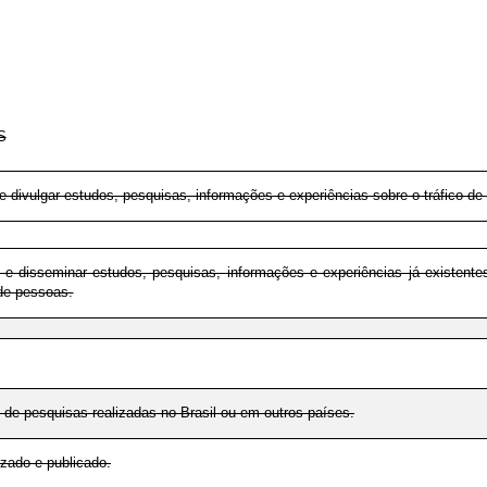
S
r e divulgar estudos, pesquisas, informações e experiências sobre o tráfico d
r e disseminar estudos, pesquisas, informações e experiências já existente
 de pessoas.
 de pesquisas realizadas no Brasil ou em outros países.
zado e publicado.