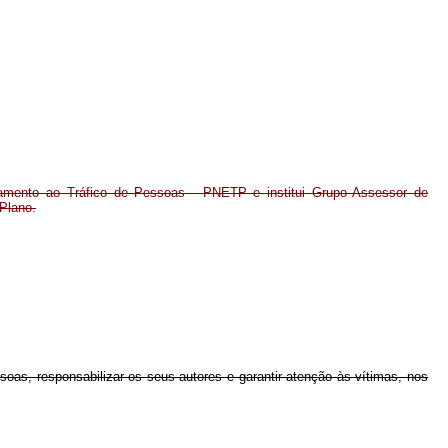
amento ao Tráfico de Pessoas - PNETP e institui Grupo Assessor de
Plano.
soas, responsabilizar os seus autores e garantir atenção às vítimas, nos