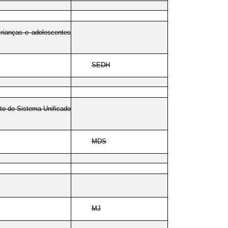
crianças e adolescentes
SEDH
ito do Sistema Unificado
MDS
MJ