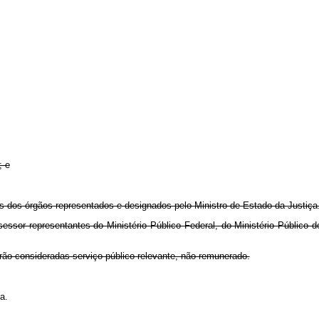
; e
es dos órgãos representados e designados pelo Ministro de Estado da Justiça
essor representantes do Ministério Público Federal, do Ministério Público 
rão consideradas serviço público relevante, não remunerado.
a.