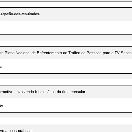
vulgação dos resultados.
re Plano Nacional de Enfrentamento ao Tráfico de Pessoas para a TV Senas
o.
ormativo envolvendo funcionários da área consular.
o.
ivo a boas práticas.