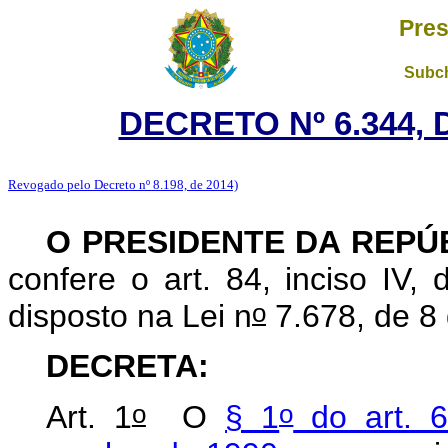
Pres
Subch
DECRETO Nº 6.344, 
Revogado pelo Decreto nº 8.198, de 2014)
O PRESIDENTE DA REPÚ
confere o art. 84, inciso IV,
o
disposto na Lei n
7.678, de 8
DECRETA:
o
o
Art. 1
O
§ 1
do art. 6