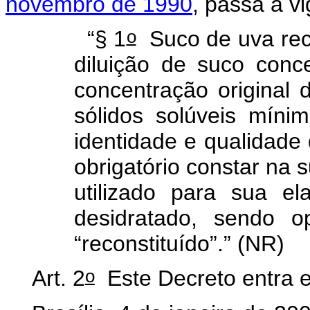
novembro de 1990
, passa a v
o
“§ 1
Suco de uva reco
diluição de suco conc
concentração original 
sólidos solúveis míni
identidade e qualidade 
obrigatório constar na 
utilizado para sua e
desidratado, sendo 
“reconstituído”.” (NR)
o
Art. 2
Este Decreto entra e