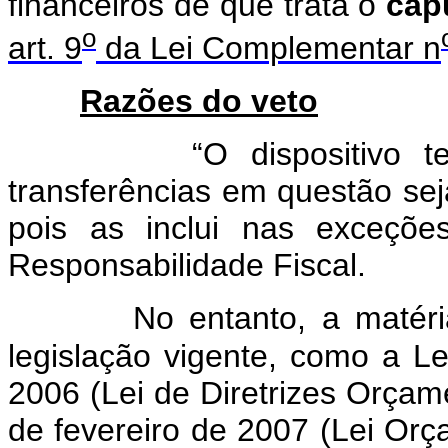
financeiros de que trata o
cap
o
art. 9
da Lei Complementar n
Razões do veto
“O dispositivo tem po
transferências em questão se
pois as inclui nas exceçõ
Responsabilidade Fiscal.
No entanto, a matéria já
legislação vigente, como a Le
2006 (Lei de Diretrizes Orçame
de fevereiro de 2007 (Lei Orç