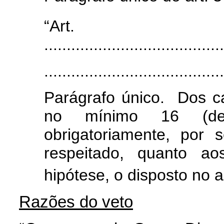
“Ar
........................................
........................................
Parágrafo único. Dos ca
no mínimo 16 (dez
obrigatoriamente, por 
respeitado, quanto ao
hipótese, o disposto no ar
Razões do veto