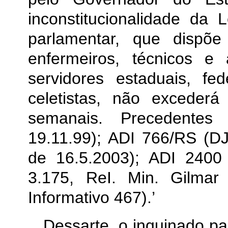
inconstitucionalidade da L
parlamentar, que dispõ
enfermeiros, técnicos e
servidores estaduais, f
celetistas, não excederá
semanais. Precedente
19.11.99); ADI 766/RS (D
de 16.5.2003); ADI 2400
3.175, ReI. Min. Gilmar
Informativo 467).’
Dessarte, o inquinado pa