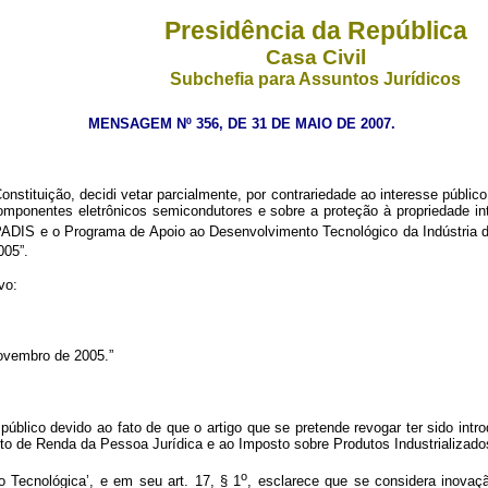
Presidência da República
Casa Civil
Subchefia para Assuntos Jurídicos
MENSAGEM Nº 356, DE 31 DE MAIO DE 2007.
onstituição, decidi vetar parcialmente, por contrariedade ao interesse públic
mponentes eletrônicos semicondutores e sobre a proteção à propriedade inte
ADIS e o Programa de Apoio ao Desenvolvimento Tecnológico da Indústria de
005”.
vo:
ovembro de 2005.”
público devido ao fato de que o artigo que se pretende revogar ter sido intr
sto de Renda da Pessoa Jurídica e ao Imposto sobre Produtos Industrializado
o
o Tecnológica’, e em seu art. 17, § 1
, esclarece que se considera inova