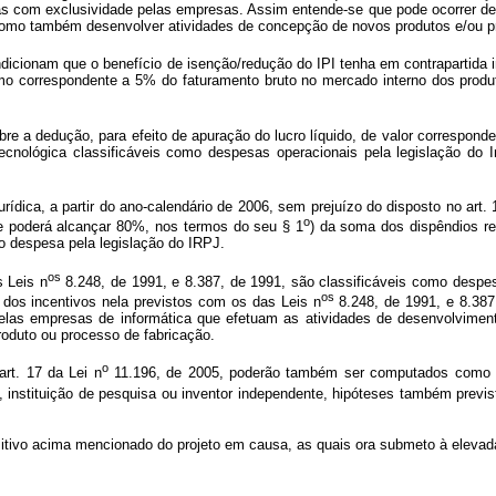
as com exclusividade pelas empresas. Assim entende-se que pode ocorrer d
, como também desenvolver atividades de concepção de novos produtos e/ou p
dicionam que o benefício de isenção/redução do IPI tenha em contrapartida
imo correspondente a 5% do faturamento bruto no mercado interno dos prod
sobre a dedução, para efeito de apuração do lucro líquido, de valor correspo
ecnológica classificáveis como despesas operacionais pela legislação d
ídica, a partir do ano-calendário de 2006, sem prejuízo do disposto no art. 17
o
e poderá alcançar 80%, nos termos do seu § 1
) da soma dos dispêndios re
o despesa pela legislação do IRPJ.
os
s Leis n
8.248, de 1991, e 8.387, de 1991, são classificáveis como despes
os
 dos incentivos nela previstos com os das Leis n
8.248, de 1991, e 8.387,
elas empresas de informática que efetuam as atividades de desenvolviment
oduto ou processo de fabricação.
o
rt. 17 da Lei n
11.196, de 2005, poderão também ser computados como d
 instituição de pesquisa ou inventor independente, hipóteses também previ
sitivo acima mencionado do projeto em causa, as quais ora submeto à elev