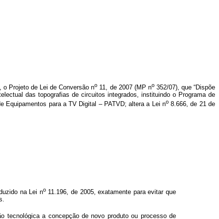
o
o
o, o Projeto de Lei de Conversão n
11, de 2007 (MP n
352/07), que “Dispõe
lectual das topografias de circuitos integrados, instituindo o Programa de
o
 Equipamentos para a TV Digital – PATVD; altera a Lei n
8.666, de 21 de
o
oduzido na Lei n
11.196, de 2005, exatamente para evitar que
s.
ção tecnológica a concepção de novo produto ou processo de