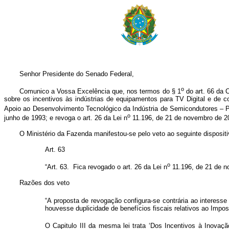
Senhor Presidente do Senado Federal,
o
Comunico a Vossa Excelência que, nos termos do § 1
do art. 66 da C
sobre os incentivos às indústrias de equipamentos para TV Digital e de co
Apoio ao Desenvolvimento Tecnológico da Indústria de Semicondutores – P
o
junho de 1993; e revoga o art. 26 da Lei n
11.196, de 21 de novembro de 2
O Ministério da Fazenda manifestou-se pelo veto ao seguinte dispositi
Art. 63
o
“Art. 63. Fica revogado o art. 26 da Lei n
11.196, de 21 de n
Razões dos veto
“A proposta de revogação configura-se contrária ao interesse 
houvesse duplicidade de benefícios fiscais relativos ao Impo
O Capitulo III da mesma lei trata ‘Dos Incentivos à Inovaçã