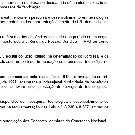
e uma mesma empresa se dedicar não só à industrialização de
rocessos de fabricação.
 investimentos em pesquisa e desenvolvimento em tecnologias
utos contemplados com redução/isenção do IPI, deduzidos os
ndente à soma dos dispêndios realizados no período de apuração
o Imposto sobre a Renda da Pessoa Jurídica – IRPJ ou como
, excluir do lucro líquido, na determinação do lucro real e da
alizados no período de apuração com pesquisa tecnológica e
as operacionais pela legislação do IRPJ, a revogação do art.
 de 1991, acarretaria a indesejável duplicidade de benefícios
o de software ou de prestação de serviços de tecnologia da
ispêndios com pesquisa, tecnológica e desenvolvimento de
os
stas na regulamentação das Leis n
8.248 e 8.387, ambas de
ada apreciação dos Senhores Membros do Congresso Nacional.