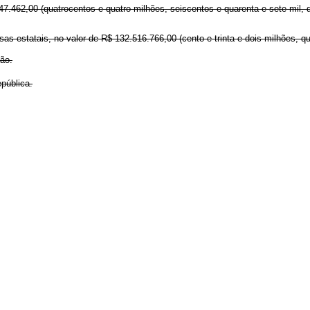
647.462,00 (quatrocentos e quatro milhões, seiscentos e quarenta e sete mil, 
as estatais, no valor de R$ 132.516.766,00 (cento e trinta e dois milhões, q
ão.
pública.