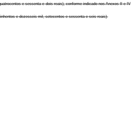
quatrocentos e sessenta e dois reais), conforme indicado nos Anexos II e IV
uinhentos e dezesseis mil, setecentos e sessenta e seis reais).