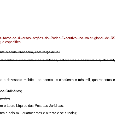
 em favor de diversos órgãos do Poder Executivo, no valor global de R$
que especifica.
nte Medida Provisória, com força de lei:
, duzentos e cinqüenta e seis milhões, setecentos e sessenta e quatro mil,
os e dezesseis milhões, setecentos e cinqüenta e três mil, quatrocentos e
sos Ordinários;
rra); e
bre o Lucro Líquido das Pessoas Jurídicas;
quarenta e seis mil, quatrocentos e oitenta e seis reais);