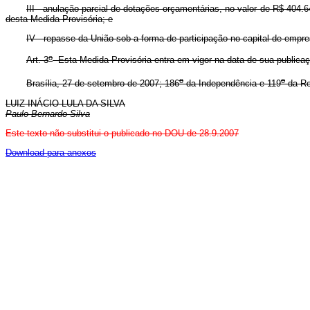
III - anulação parcial de dotações orçamentárias, no valor de R$ 404.
desta Medida Provisória; e
IV - repasse da União sob a forma de participação no capital de empres
o
Art. 3
Esta Medida Provisória entra em vigor na data de sua publicaç
o
o
Brasília, 27 de setembro de 2007; 186
da Independência e 119
da Re
LUIZ INÁCIO LULA DA SILVA
Paulo Bernardo Silva
Este texto não substitui o publicado no DOU de 28.9.2007
Download para anexos