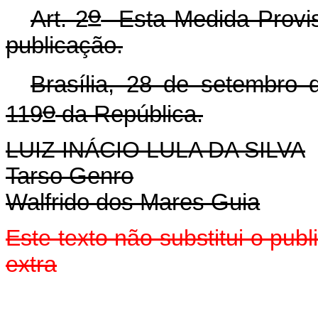
o
Art. 2
Esta Medida Provisó
publicação.
Brasília, 28 de setembro 
o
119
da República.
LUIZ INÁCIO LULA DA SILVA
Tarso Genro
Walfrido dos Mares Guia
Este texto não substitui o pu
extra