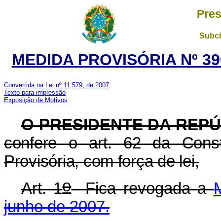
Pres
Subch
MEDIDA PROVISÓRIA Nº 39
Convertida na Lei nº 11.579, de 2007
Texto para impressão
Exposição de Motivos
O PRESIDENTE DA REPÚ
confere o art. 62 da Const
Provisória, com força de lei,
o
Art. 1
Fica revogada a
junho de 2007.