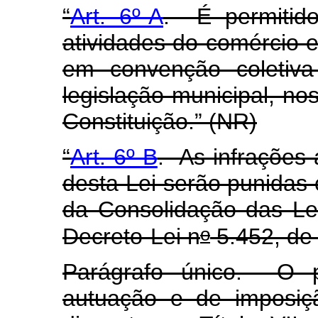
“
Art. 6º-A
.
É permitid
atividades do comércio 
em convenção coletiv
legislação municipal, nos
Constituição.” (NR)
“
Art. 6º-B
. As infrações 
desta Lei serão punidas 
da Consolidação das Le
o
Decreto-Lei n
5.452, de
Parágrafo único. O pr
autuação e de imposiç