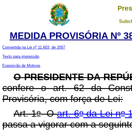
Pres
Subch
MEDIDA PROVISÓRIA Nº 38
Convertida na Lei nº 11.603, de 2007
Texto para impressão
Exposição de Motivos
O PRESIDENTE DA REPÚ
confere o art. 62 da Const
Provisória, com força de Lei:
o
o
o
Art. 1
O
art. 6
da Lei n
1
passa a vigorar com a seguint