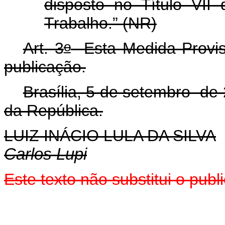
disposto no Título VII
Trabalho.” (NR)
o
Art. 3
Esta Medida Provisó
publicação.
Brasília, 5 de setembro de
da República.
LUIZ INÁCIO LULA DA SILVA
Carlos Lupi
Este texto não substitui o pu