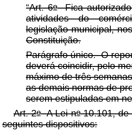
o
“Art. 6
Fica autorizado
atividades do comér
legislação municipal, nos
Constituição.
Parágrafo único. O rep
deverá coincidir, pelo m
máximo de três semanas
as demais normas de pro
serem estipuladas em ne
o
o
Art. 2
A Lei n
10.101, de 
seguintes dispositivos: