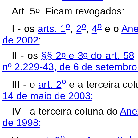
o
Art. 5
Ficam revogados:
o
o
o
I - os
arts. 1
,
2
,
4
e o
Ane
de 2002
;
o
o
II - os
§§ 2
e 3
do art. 58
nº 2.229-43, de 6 de setembr
o
III - o
art. 2
e a terceira co
14 de maio de 2003;
IV - a terceira coluna do
Ane
de 1998;
o