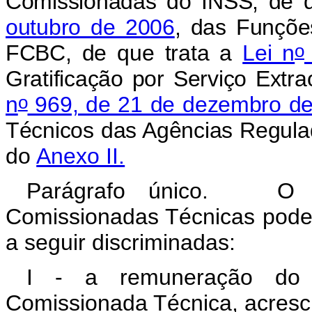
Comissionadas do INSS, de 
outubro de 2006
, das
Funçõe
o
FCBC, de que trata a
Lei n
Gratificação por Serviço Extra
o
n
969, de 21 de dezembro d
Técnicos das Agências Regul
do
Anexo II.
Parágrafo único. O se
Comissionadas Técnicas pode
a seguir discriminadas:
I - a remuneração do v
Comissionada Técnica, acresc