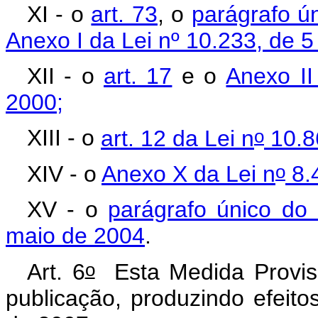
XI - o
art. 73
, o
parágrafo ún
Anexo I da Lei nº 10.233, de 5
XII - o
art. 17
e o
Anexo II
2000;
o
XIII - o
art. 12 da Lei n
10.8
o
XIV - o
Anexo X da Lei n
8.
XV - o
parágrafo único do 
maio de 2004
.
o
Art. 6
Esta Medida Provis
publicação, produzindo efeitos