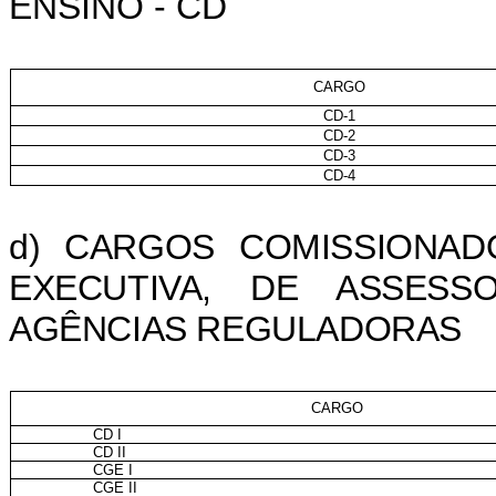
ENSINO - CD
CARGO
CD-1
CD-2
CD-3
CD-4
d) CARGOS COMISSIONAD
EXECUTIVA, DE ASSESS
AGÊNCIAS REGULADORAS
CARGO
CD I
CD II
CGE I
CGE II