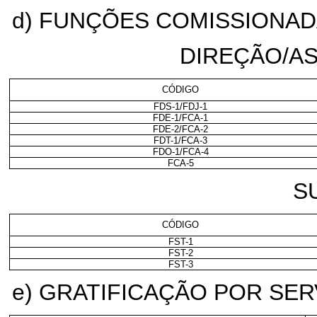
d) FUNÇÕES COMISSIONA
DIREÇÃO/A
CÓDIGO
FDS-1/FDJ-1
FDE-1/FCA-1
FDE-2/FCA-2
FDT-1/FCA-3
FDO-1/FCA-4
FCA-5
S
CÓDIGO
FST-1
FST-2
FST-3
e) GRATIFICAÇÃO POR SE