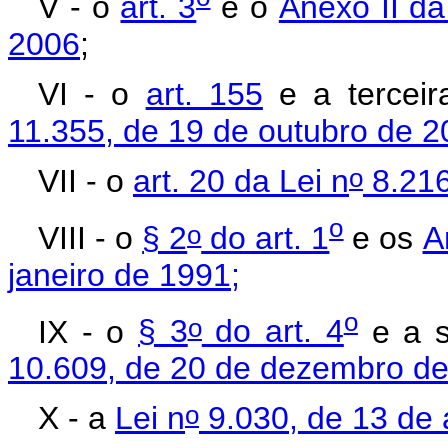
V - o
art. 3
e o
Anexo II da
2006
;
VI - o
art. 155
e a tercei
11.355, de 19 de outubro de 
o
VII - o
art. 20 da Lei n
8.216
o
o
VIII - o
§ 2
do art. 1
e os
A
janeiro de 1991;
o
o
IX - o
§ 3
do art. 4
e a s
10.609, de 20 de dezembro de
o
X - a
Lei n
9.030, de 13 de a