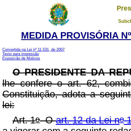
Pres
Subch
MEDIDA PROVISÓRIA Nº 
Convertida na Lei nº 11.531, de 2007
Texto para impressão
Exposição de Motivos
O PRESIDENTE DA REP
lhe confere o art. 62, com
Constituição, adota a seguin
lei:
o
o
Art. 1
O
art. 12 da Lei n
1
a vigorar com a seguinte reda