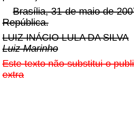
Brasília, 31 de maio de 200
República.
LUIZ INÁCIO LULA DA SILVA
Luiz Marinho
Este texto não substitui o pu
extra