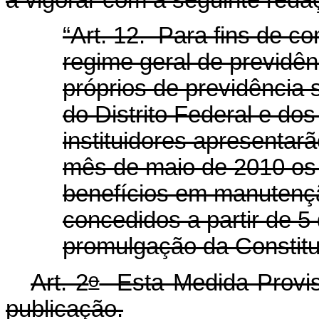
“Art. 12. Para fins de c
regime geral de previdên
próprios de previdência 
do Distrito Federal e do
instituidores apresentar
mês de maio de 2010 os 
benefícios em manutenç
concedidos a partir de 5
promulgação da Constitu
o
Art. 2
Esta Medida Provisó
publicação.