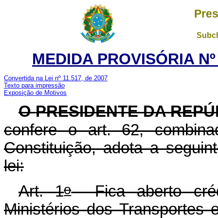
Pres
Subch
MEDIDA PROVISÓRIA Nº 3
Convertida na Lei nº 11.517, de 2007
Texto para impressão
Exposição de Motivos
O
PRESIDENTE DA REPÚ
confere o art. 62, combi
Constituição, adota a seguin
lei:
o
Art. 1
Fica aberto crédi
Ministérios dos Transportes 