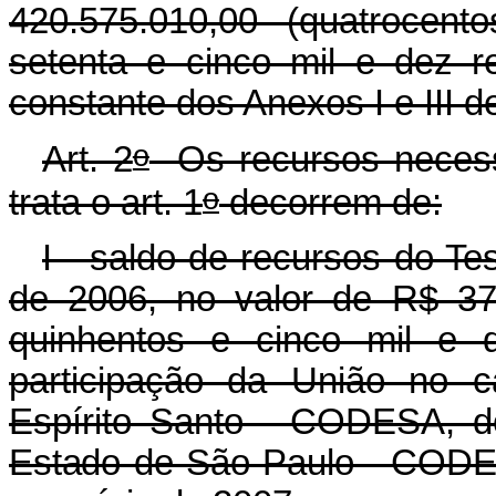
420.575.010,00 (quatrocent
setenta e cinco mil e dez r
constante dos Anexos I e III d
o
Art. 2
Os recursos necessá
o
trata o art. 1
decorrem de:
I - saldo de recursos do Tes
de 2006, no valor de R$ 37.
quinhentos e cinco mil e d
participação da União no 
Espírito Santo - CODESA, 
Estado de São Paulo - CODE