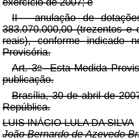
exercício de 2007; e
II - anulação de dotaçõe
383.070.000,00 (trezentos e o
reais), conforme indicado 
Provisória.
o
Art. 3
Esta Medida Provisó
publicação.
Brasília, 30 de abril de 200
República.
LUIS INÁCIO LULA DA SILVA
João Bernardo de Azevedo Br