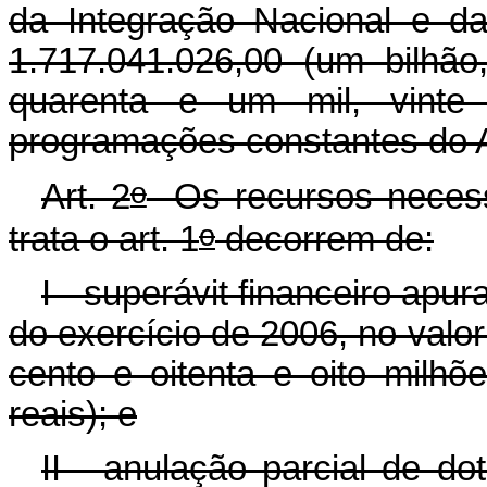
da Integração Nacional e d
1.717.041.026,00 (um bilhão
quarenta e um mil, vinte 
programações constantes do A
o
Art. 2
Os recursos necessá
o
trata o art. 1
decorrem de:
I - superávit financeiro apu
do exercício de 2006, no valo
cento e oitenta e oito milhõ
reais); e
II - anulação parcial de d