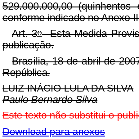
529.000.000,00 (quinhentos 
conforme indicado no Anexo II
o
Art. 3
Esta Medida Provisó
publicação.
Brasília, 18 de abril de 200
República.
LUIZ INÁCIO LULA DA SILVA
Paulo Bernardo Silva
Este texto não substitui o pu
Download para anexos