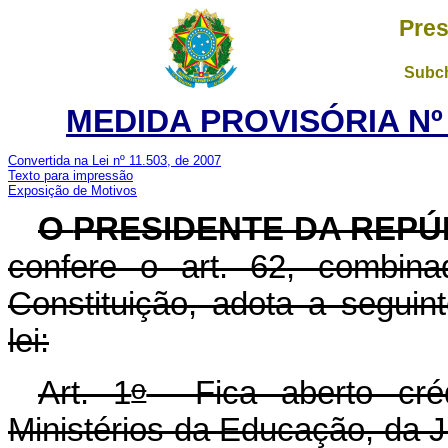
Pres
Subch
MEDIDA PROVISÓRIA Nº 3
Convertida na Lei nº 11.503, de 2007
Texto para impressão
Exposição de Motivos
O
PRESIDENTE DA REPÚ
confere o art. 62, combi
Constituição, adota a seguin
lei:
o
Art. 1
Fica aberto crédi
Ministérios da Educação, da J