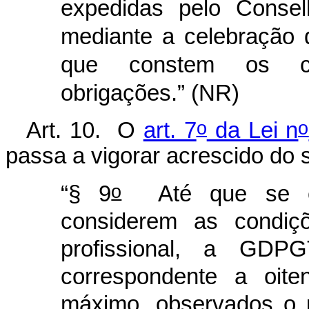
expedidas pelo Consel
mediante a celebração
que constem os cor
obrigações.” (NR)
o
o
Art. 10. O
art. 7
da Lei n
passa a vigorar acrescido do 
o
“§ 9
Até que se efe
considerem as condiçõ
profissional, a GD
correspondente a oite
máximo, observados o 