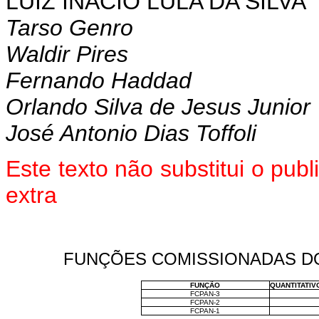
LUIZ INÁCIO LULA DA SILVA
Tarso Genro
Waldir Pires
Fernando Haddad
Orlando Silva de Jesus Junior
José Antonio Dias Toffoli
Este texto não substitui o pu
extra
FUNÇÕES COMISSIONADAS DO
FUNÇÃO
QUANTITATIV
FCPAN-3
FCPAN-2
FCPAN-1