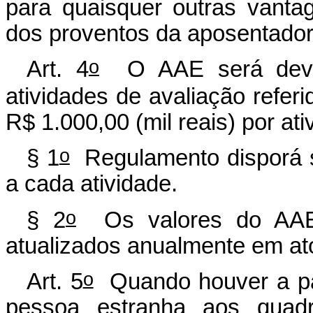
para quaisquer outras vantag
dos proventos da aposentador
o
Art. 4
O AAE será devid
atividades de avaliação referi
R$ 1.000,00 (mil reais) por ati
o
§ 1
Regulamento disporá s
a cada atividade.
o
§ 2
Os valores do AAE 
atualizados anualmente em at
o
Art. 5
Quando houver a par
pessoa estranha aos quadr