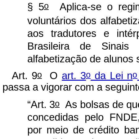
o
§ 5
Aplica-se o regim
voluntários dos alfabeti
aos tradutores e intér
Brasileira de Sinais
alfabetização de alunos 
o
o
o
Art. 9
O
art. 3
da Lei n
passa a vigorar com a seguint
o
“Art. 3
As bolsas de que 
concedidas pelo FNDE, 
por meio de crédito ba