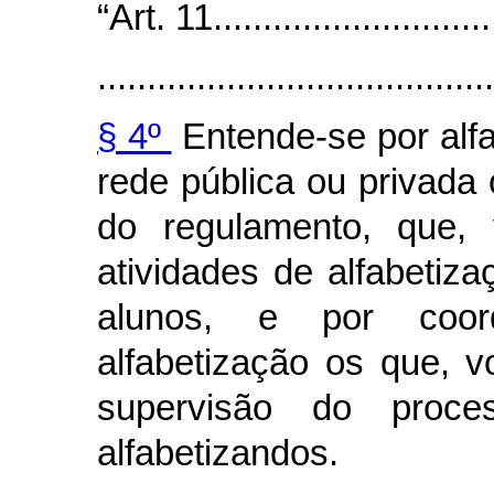
“Art. 11.............................
........................................
§ 4º
Entende-se por alfa
rede pública ou privada
do regulamento, que, 
atividades de alfabetiz
alunos, e por coo
alfabetização os que, 
supervisão do proc
alfabetizandos.