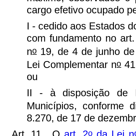
cargo efetivo ocupado pe
I - cedido aos Estados 
com fundamento no art.
o
n
19, de 4 de junho de
o
Lei Complementar n
41
ou
II - à disposição de 
Municípios, conforme d
8.270, de 17 de dezembr
o
Art. 11. O
art. 2
da Lei n