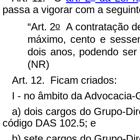
passa a vigorar com a seguint
o
“Art. 2
A contratação de 
máximo, cento e sesse
dois anos, podendo ser 
(NR)
Art. 12.
Ficam criados:
I - no âmbito da Advocacia-
a) dois cargos do Grupo-Di
código DAS 102.5; e
b) sete cargos do Grupo-Di