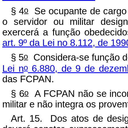
o
§ 4
Se ocupante de cargo 
o servidor ou militar desi
exercerá a função obedecido
art. 9º da Lei no 8.112, de 199
o
§ 5
Considera-se função de 
o
Lei n
6.880, de 9 de dezem
das FCPAN.
o
§ 6
A FCPAN não se incorp
militar e não integra os prove
Art. 15. Dos atos de desi