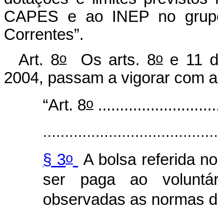
CAPES e ao INEP no grupo
Correntes”.
o
o
Art. 8
Os arts. 8
e 11 d
2004, passam a vigorar com a
o
“Art. 8
...........................
........................................
o
§ 3
A bolsa referida no
ser paga ao voluntár
observadas as normas 