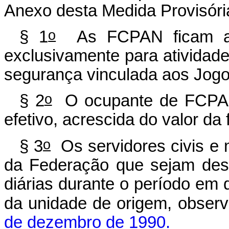
Anexo desta Medida Provisóri
o
§ 1
As FCPAN ficam aloc
exclusivamente para atividade
segurança vinculada aos Jog
o
§ 2
O ocupante de FCPAN 
efetivo, acrescida do valor da
o
§ 3
Os servidores civis e m
da Federação que sejam des
diárias durante o período em
da unidade de origem, obser
de dezembro de 1990.