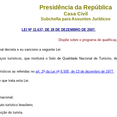
Presidência da República
Casa Civil
Subchefia para Assuntos Jurídicos
LEI Nº 11.637, DE 28
DE
DEZEMBRO DE 2007.
Dispõe sobre o programa de qualificaç
l decreta e eu sanciono a seguinte Lei:
os turísticos, que instituirá o Selo de Qualidade Nacional de Turismo, d
o
o
ísticos as referidas no
art. 2
da Lei n
6.505, de 13 de dezembro de 1977.
que trata esta Lei.
nacional;
o turístico brasileiro;
ição do turista.