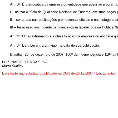
o
Art. 3
É prerrogativa da empresa ou entidade que aderir ao programa
I – utilizar o “Selo de Qualidade Nacional de Turismo” em suas peças pu
II – ser citada nas publicações promocionais oficiais e nas listagens 
III – ter acesso aos incentivos financeiros estabelecidos na Política 
o
Art. 4
O cadastramento e a classificação da empresa ou entidade que 
o
Art. 5
Esta Lei entra em vigor na data de sua publicação.
o
o
Brasília, 28 de dezembro de 2007; 186
da Independência e 119
da 
LUIZ INÁCIO LULA DA SILVA
Marta Suplicy
Este texto não substitui o publicado no DOU de 28.12.2007 - Edição extra