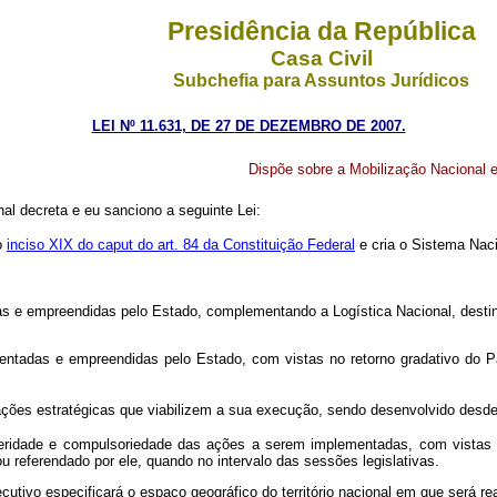
Presidência da República
Casa Civil
Subchefia para Assuntos Jurídicos
LEI Nº 11.631, DE 27
DE
DEZEMBRO DE 2007.
Dispõe sobre a Mobilização Nacional 
l decreta e eu sanciono a seguinte Lei:
o
inciso XIX do caput
do art. 84 da Constituição Federal
e cria o Sistema Nac
adas e empreendidas pelo Estado, complementando a Logística Nacional, desti
orientadas e empreendidas pelo Estado, com vistas no retorno gradativo do
ações estratégicas que viabilizem a sua execução, sendo desenvolvido desd
eridade e compulsoriedade das ações a serem implementadas, com vistas em
 referendado por ele, quando no intervalo das sessões legislativas.
utivo especificará o espaço geográfico do território nacional em que será r