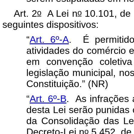
o
o
Art. 2
A Lei n
10.101, de 
seguintes dispositivos:
“
Art. 6º-A
.
É permitid
atividades do comércio 
em convenção coletiv
legislação municipal, nos
Constituição.” (NR)
“
Art. 6º-B
. As infrações 
desta Lei serão punidas 
da Consolidação das Le
o
Decreto-Lei n
5.452, de