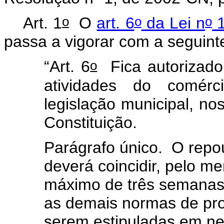
o
o
o
Art. 1
O
art. 6
da Lei n
1
passa a vigorar com a seguint
o
“Art. 6
Fica autorizado
atividades do comér
legislação municipal, nos
Constituição.
Parágrafo único. O rep
deverá coincidir, pelo m
máximo de três semanas
as demais normas de pro
serem estipuladas em ne