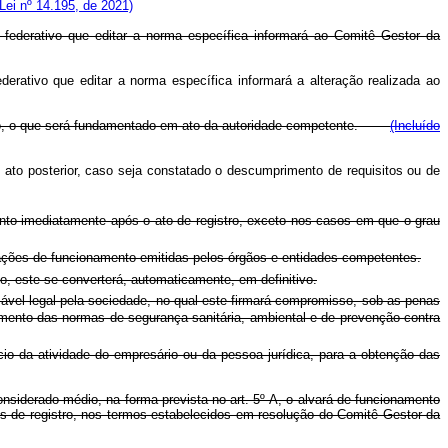
 Lei nº 14.195, de 2021)
e federativo que editar a norma específica informará ao Comitê Gestor da
ederativo que editar a norma específica informará a alteração realizada ao
 risco, o que será fundamentado em ato da autoridade competente.
(Incluído
 ato posterior, caso seja constatado o descumprimento de requisitos ou de
nto imediatamente após o ato de registro, exceto nos casos em que o grau
ações de funcionamento emitidas pelos órgãos e entidades competentes.
, este se converterá, automaticamente, em definitivo.
ável legal pela sociedade, no qual este firmará compromisso, sob as penas
rimento das normas de segurança sanitária, ambiental e de prevenção contra
o da atividade do empresário ou da pessoa jurídica, para a obtenção das
onsiderado médio, na forma prevista no art. 5º-A, o alvará de funcionamento
s de registro, nos termos estabelecidos em resolução do Comitê Gestor da