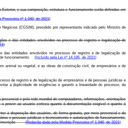
 Exterior, e sua composição, estrutura e funcionamento serão definidos em
a Provisória nº 1.040, de 2021)
Negócios (CGSIM), presidido por representante indicado pelo Ministro de
ãos e das entidades envolvidos no processo de registro e legalização de
21)
 das entidades envolvidos no processo de registro e de legalização de
es de funcionamento.
(Incluído pela Lei nº 14.195, de 2021)
gem animal ou vegetal, e as obras de construção civil, de empresários e de
so de registro e de legalização de empresários e de pessoas jurídicas e
tar a duplicidade de exigências e garantir a linearidade do processo, da
resencial e pela rede mundial de computadores, informações, orientações
o a prover ao usuário certeza quanto à documentação exigível e quanto à
er à disposição dos usuários, de forma gratuita, por meio presencial e da
sários e pessoas jurídicas e licenciamento e autorizações de funcionamento,
o ou inscrição.
(Redação dada pela Medida Provisória nº 1.040, de 2021)