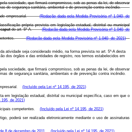
 pela sociedade, que firmará compromisso, sob as penas da lei, de observar
normas de segurança sanitária, ambiental e de prevenção contra incêndio.
tividade empresarial.
(Redação dada pela Medida Provisória nº 1.040, de
ficação própria prevista em legislação estadual, distrital ou municipal
o
caput
do art. 5º-A.
(Redação dada pela Medida Provisória nº 1.040, de
s competentes.
(Redação dada pela Medida Provisória nº 1.040, de 2021)
a atividade seja considerado médio, na forma prevista no art. 5º-A desta
ção dos órgãos e das entidades de registro, nos termos estabelecidos em
 pela sociedade, que firmará compromisso, sob as penas da lei, de observar
ormas de segurança sanitária, ambientais e de prevenção contra incêndio.
 empresarial.
(Incluído pela Lei nº 14.195, de 2021)
a em legislação estadual, distrital ou municipal específica, caso em que o
4.195, de 2021)
municipais competentes.
(Incluído pela Lei nº 14.195, de 2021)
rtigo, poderá ser realizada eletronicamente mediante o uso de assinaturas
 de 8 de dezembro de 2011
.
(Incluído pela Lei nº 14.195, de 2021)