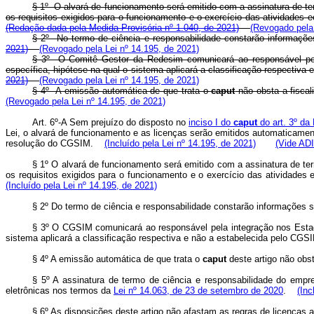
§ 1º O alvará de funcionamento será emitido com a assinatura de ter
os requisitos exigidos para o funcionamento e o exercício das atividade
(Redação dada pela Medida Provisória nº 1.040, de 2021)
(Revogado pela 
§ 2º No termo de ciência e responsabilidade constarão informaç
2021)
(Revogado pela Lei nº 14.195, de 2021)
§ 3º O Comitê Gestor da Redesim comunicará ao responsável pela i
específica, hipótese na qual o sistema aplicará a classificação respectiv
2021)
(Revogado pela Lei nº 14.195, de 2021)
§ 4º A emissão automática de que trata o
caput
não obsta a fisca
(Revogado pela Lei nº 14.195, de 2021)
Art. 6º-A Sem prejuízo do disposto no
inciso I do
caput
do art. 3º da
Lei, o alvará de funcionamento e as licenças serão emitidos automaticamen
resolução do CGSIM.
(Incluído pela Lei nº 14.195, de 2021)
(Vide ADI
§ 1º O alvará de funcionamento será emitido com a assinatura de ter
os requisitos exigidos para o funcionamento e o exercício das atividade
(Incluído pela Lei nº 14.195, de 2021)
§ 2º Do termo de ciência e responsabilidade constarão informações 
§ 3º O CGSIM comunicará ao responsável pela integração nos Estados 
sistema aplicará a classificação respectiva e não a estabelecida pelo CGS
§ 4º A emissão automática de que trata o
caput
deste artigo não obs
§ 5º A assinatura de termo de ciência e responsabilidade do empres
eletrônicas nos termos da
Lei nº 14.063, de 23 de setembro de 2020
.
(Inc
§ 6º As disposições deste artigo não afastam as regras de licenças a