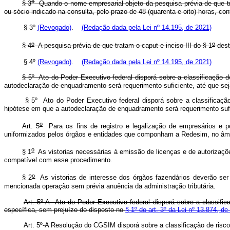
o
§ 3
Quando o nome empresarial objeto da pesquisa prévia de que tra
ou sócio indicado na consulta, pelo prazo de 48 (quarenta e oito) horas, con
§ 3º
(Revogado)
.
(Redação dada pela Lei nº 14.195, de 2021)
o
o
§ 4
A pesquisa prévia de que tratam o caput e inciso III do § 1
deste
§ 4º
(Revogado)
.
(Redação dada pela Lei nº 14.195, de 2021)
§ 5º Ato do Poder Executivo federal disporá sobre a classificação d
autodeclaração de enquadramento será requerimento suficiente, até que sej
§ 5º Ato do Poder Executivo federal disporá sobre a classificaçã
hipótese em que a autodeclaração de enquadramento será requerimento su
o
Art. 5
Para os fins de registro e legalização de empresários e pes
uniformizados pelos órgãos e entidades que componham a Redesim, no âmb
o
§ 1
As vistorias necessárias à emissão de licenças e de autorizaçõe
compatível com esse procedimento.
o
§ 2
As vistorias de interesse dos órgãos fazendários deverão ser r
mencionada operação sem prévia anuência da administração tributária.
Art. 5º-A Ato do Poder Executivo federal disporá sobre a classifica
específica, sem prejuízo do disposto no
§ 1º do art. 3º da Lei nº 13.874, 
Art. 5º-A Resolução do CGSIM disporá sobre a classificação de risco 