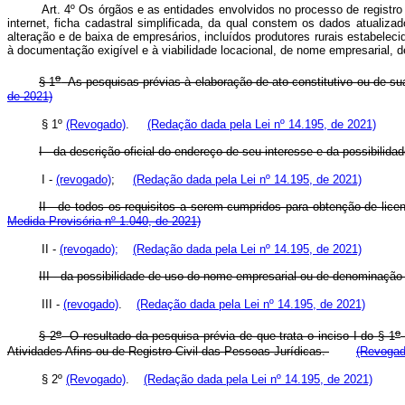
Art. 4º Os órgãos e as entidades envolvidos no processo de registro
internet, ficha cadastral simplificada, da qual constem os dados atuali
alteração e de baixa de empresários, incluídos produtores rurais estabele
à documentação exigível e à viabilidade locacional, de nome empresarial, 
o
§ 1
As pesquisas prévias à elaboração de ato constitutivo ou de su
de 2021)
§ 1º
(Revogado)
.
(Redação dada pela Lei nº 14.195, de 2021)
I - da descrição oficial do endereço de seu interesse e da possibilida
I -
(revogado)
;
(Redação dada pela Lei nº 14.195, de 2021)
II - de todos os requisitos a serem cumpridos para obtenção de lice
Medida Provisória nº 1.040, de 2021)
II -
(revogado);
(Redação dada pela Lei nº 14.195, de 2021)
III - da possibilidade de uso do nome empresarial ou de denominação
III -
(revogado)
.
(Redação dada pela Lei nº 14.195, de 2021)
o
o
§ 2
O resultado da pesquisa prévia de que trata o inciso I do § 1
Atividades Afins ou de Registro Civil das Pessoas Jurídicas.
(Revogad
§ 2º
(Revogado)
.
(Redação dada pela Lei nº 14.195, de 2021)