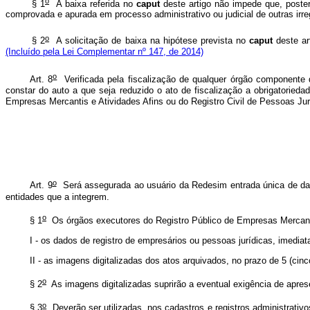
o
§ 1
A baixa referida no
caput
deste artigo não impede que, poster
comprovada e apurada em processo administrativo ou judicial de outras ir
o
§ 2
A solicitação de baixa na hipótese prevista no
caput
deste ar
(Incluído pela Lei Complementar nº 147, de 2014)
o
Art. 8
Verificada pela fiscalização de qualquer órgão componente d
constar do auto a que seja reduzido o ato de fiscalização a obrigatorieda
Empresas Mercantis e Atividades Afins ou do Registro Civil de Pessoas Jur
o
Art. 9
Será assegurada ao usuário da Redesim entrada única de dad
entidades que a integrem.
o
§ 1
Os órgãos executores do Registro Público de Empresas Mercantis 
I - os dados de registro de empresários ou pessoas jurídicas, imedi
II - as imagens digitalizadas dos atos arquivados, no prazo de 5 (cin
o
§ 2
As imagens digitalizadas suprirão a eventual exigência de apre
o
§ 3
Deverão ser utilizadas, nos cadastros e registros administrati