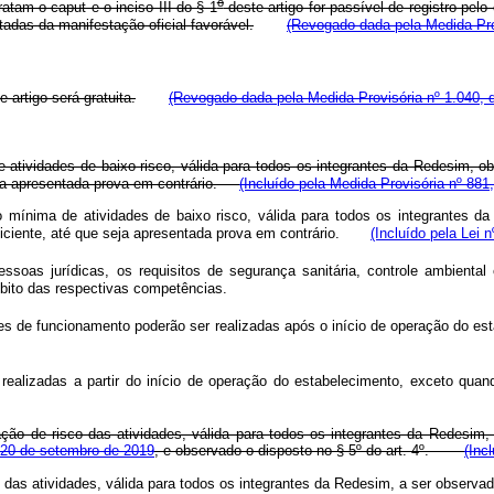
o
tam o caput e o inciso III do § 1
deste artigo for passível de registro pe
tadas da manifestação oficial favorável.
(Revogado dada pela Medida Pro
 artigo será gratuita.
(Revogado dada pela Medida Provisória nº 1.040, 
e atividades de baixo risco, válida para todos os integrantes da Redesim, 
a apresentada prova em contrário.
(Incluído pela Medida Provisória nº 881
o mínima de atividades de baixo risco, válida para todos os integrantes 
ficiente, até que seja apresentada prova em contrário.
(Incluído pela Lei 
soas jurídicas, os requisitos de segurança sanitária, controle ambiental 
ito das respectivas competências.
s de funcionamento poderão ser realizadas após o início de operação do est
ealizadas a partir do início de operação do estabelecimento, exceto quando
ção de risco das atividades, válida para todos os integrantes da Redesim, 
de 20 de setembro de 2019
, e observado o disposto no § 5º do art. 4º.
(Inc
das atividades, válida para todos os integrantes da Redesim, a ser observada