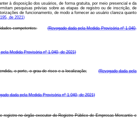
ter à disposição dos usuários, de forma gratuita, por meio presencial e da
rmitam pesquisas prévias sobre as etapas de registro ou de inscrição, de
utorizações de funcionamento, de modo a fornecer ao usuário clareza quanto
.195, de 2021)
tidades competentes:
(Revogado dada pela Medida Provisória nº 1.040,
pela Medida Provisória nº 1.040, de 2021)
dida, o porte, o grau de risco e a localização;
(Revogado dada pela
gado dada pela Medida Provisória nº 1.040, de 2021)
e registro no órgão executor do Registro Público de Empresas Mercantis e