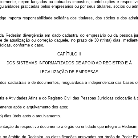
iormente, sejam lançados ou cobrados impostos, contribuições e respectiva
regularidades praticadas pelos empresários ou por seus titulares, sócios o
tigo importa responsabilidade solidária dos titulares, dos sócios e dos a
a Redesim divergência em dado cadastral do empresário ou da pessoa jurídi
de de atualização ou correção daquele, no prazo de 30 (trinta) dias, mediant
ídicas, conforme o caso.
CAPÍTULO II
DOS SISTEMAS INFORMATIZADOS DE APOIO AO REGISTRO E À
LEGALIZAÇÃO DE EMPRESAS
os cadastrais e de documentos, resguardada a independência das bases de
e Atividades Afins e do Registro Civil das Pessoas Jurídicas colocarão à d
atamente após o arquivamento dos atos;
co) dias úteis após o arquivamento.
sentação do respectivo documento a órgão ou entidade que integre a Redesim
vos no âmbito da Redesim, as classificações aprovadas por órgão do Poder 