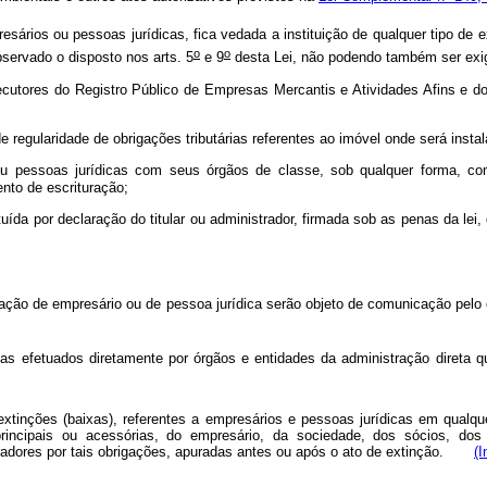
esários ou pessoas jurídicas, fica vedada a instituição de qualquer tipo de 
o
o
observado o disposto nos arts. 5
e 9
desta Lei, não podendo também ser exig
ecutores do Registro Público de Empresas Mercantis e Atividades Afins e d
regularidade de obrigações tributárias referentes ao imóvel onde será instala
u pessoas jurídicas com seus órgãos de classe, sob qualquer forma, como
nto de escrituração;
tuída por declaração do titular ou administrador, firmada sob as penas da lei
zação de empresário ou de pessoa jurídica serão objeto de comunicação pelo
ixas efetuados diretamente por órgãos e entidades da administração direta 
 extinções (baixas), referentes a empresários e pessoas jurídicas em qual
as, principais ou acessórias, do empresário, da sociedade, dos sócios, 
stradores por tais obrigações, apuradas antes ou após o ato de extinção.
(I