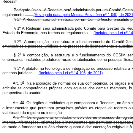
Redesim.
Parágrafo único. A Redesim será administrada por um Comitê Gestor 
regulamento.
(Revogado dada pela Medida Provisória nº 1.040, de 2021
§ 1º A Redesim será administrada por um Comitê Gestor presidid
§ 1º A Redesim será administrada pelo Comitê para Gestão da Rede
Estado da Economia, nos termos de regulamento.
(Incluído pela Lei nº 1
§ 2º A composição, a estrutura e o funcionamento do Comitê Gesto
empresários e pessoas jurídicas e no processo de licenciamento e aut
§ 2º A composição, a estrutura e o funcionamento do CGSIM serã
empresários, incluídos produtores rurais estabelecidos como pessoas físi
§ 3º A plataforma tecnológica de integração do processo relativa à 
pessoas jurídicas.
(Incluído pela Lei nº 14.195, de 2021)
o
Art. 3
Na elaboração de normas de sua competência, os órgãos e ent
articular as competências próprias com aquelas dos demais membros, busc
perspectiva do usuário.
o
Art. 4
Os órgãos e entidades que componham a Redesim, no âmbito de
e instrumentos que permitam pesquisas prévias às etapas de registro ou
viabilidade do registro ou inscrição.
Art. 4º Os órgãos e as entidades envolvidos no processo de registr
internet, informações, orientações e instrumentos que permitam pesquisas p
de modo a fornecer ao usuário clareza quanto à documentação exigível e à