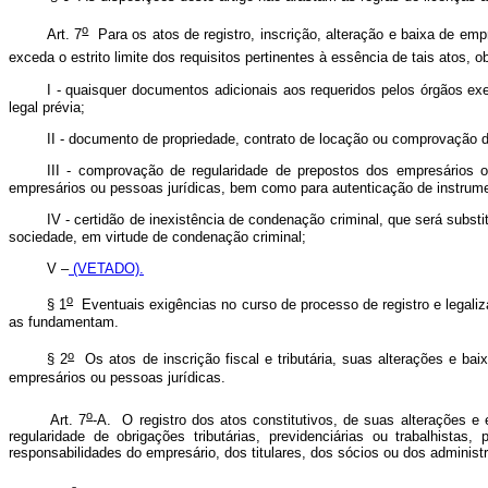
o
Art. 7
Para os atos de registro, inscrição, alteração e baixa de empr
exceda o estrito limite dos requisitos pertinentes à essência de tais atos, 
I - quaisquer documentos adicionais aos requeridos pelos órgãos ex
legal prévia;
II - documento de propriedade, contrato de locação ou comprovação de 
III - comprovação de regularidade de prepostos dos empresários o
empresários ou pessoas jurídicas, bem como para autenticação de instrume
IV - certidão de inexistência de condenação criminal, que será substi
sociedade, em virtude de condenação criminal;
V –
(VETADO).
o
§ 1
Eventuais exigências no curso de processo de registro e legali
as fundamentam.
o
§ 2
Os atos de inscrição fiscal e tributária, suas alterações e ba
empresários ou pessoas jurídicas.
o
Art. 7
-A. O registro dos atos constitutivos, de suas alterações e
regularidade de obrigações tributárias, previdenciárias ou trabalhist
responsabilidades do empresário, dos titulares, dos sócios ou dos admini