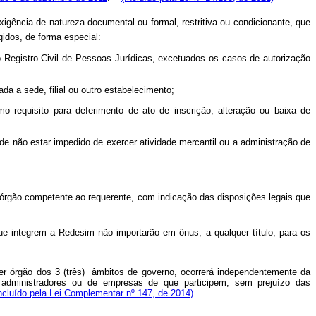
exigência de natureza documental ou formal, restritiva ou condicionante, que
idos, de forma especial:
o Registro Civil de Pessoas Jurídicas, excetuados os casos de autorização
da a sede, filial ou outro estabelecimento;
 requisito para deferimento de ato de inscrição, alteração ou baixa de
, de não estar impedido de exercer atividade mercantil ou a administração de
 órgão competente ao requerente, com indicação das disposições legais que
que integrem a Redesim não importarão em ônus, a qualquer título, para os
quer órgão dos 3 (três) âmbitos de governo, ocorrerá independentemente da
dos administradores ou de empresas de que participem, sem prejuízo das
ncluído pela Lei Complementar nº 147, de 2014)