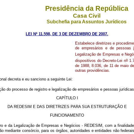
Presidência da República
Casa Civil
Subchefia para Assuntos Jurídicos
LEI Nº 11.598, DE 3 DE DEZEMBRO DE 2007.
Estabelece diretrizes e procedime
de empresários e de pessoas j
Legalização de Empresas e Negóc
o
dispositivos do Decreto-Lei n
1.7
de 1988, 8.036, de 11 de maio de
outras providências.
al decreta e eu sanciono a seguinte Lei:
ão do processo de registro e legalização de empresários e pessoas jurídicas
CAPÍTULO I
DA REDESIM E DAS DIRETRIZES PARA SUA ESTRUTURAÇÃO E
FUNCIONAMENTO
ro e da Legalização de Empresas e Negócios - REDESIM, com a finalidade 
esão mediante consórcio, para os órgãos, autoridades e entidades não federa