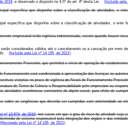
 de 2019
, e observado o disposto no § 5º do art. 4º desta Lei.
(Incluído pela
nicipal específica que disponha sobre a classificação de atividades, o ent
cipal específica que disponha sobre a classificação de atividades, o ente f
lecimento empresarial terão vigência indeterminada, exceto quando houver
o serão considerados válidos até o cancelamento ou a cassação por meio de
inado.
(Incluído pela Lei nº 14.195, de 2021)
cionamento Provisório, que permitirá o início de operação do estabelecime
e Funcionamento será condicionada à apresentação das licenças ou autoriz
ivas vistorias no prazo de vigência do Alvará de Funcionamento Provisório
inatura de Termo de Ciência e Responsabilidade pelo empresário ou respons
 das atividades econômicas constantes do objeto social, para efeito de cump
sobre as exigências que deverão ser cumpridas com anterioridade ao iníci
Lei nº 13.874, de 2019
, nos casos em que o grau de risco da atividade seja c
ntermédio de sistema responsável pela integração dos órgãos e das entidade
(Revogado pela Lei nº 14.195, de 2021)