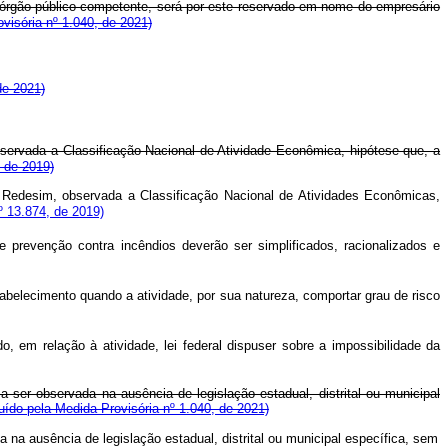
lo órgão público competente, será por este reservado em nome do empresário
visória nº 1.040, de 2021)
de 2021)
observada a Classificação Nacional de Atividade Econômica, hipótese que, a
, de 2019)
da Redesim, observada a Classificação Nacional de Atividades Econômicas,
nº 13.874, de 2019)
e prevenção contra incêndios deverão ser simplificados, racionalizados e
abelecimento quando a atividade, por sua natureza, comportar grau de risco
, em relação à atividade, lei federal dispuser sobre a impossibilidade da
a ser observada na ausência de legislação estadual, distrital ou municipal
luído pela Medida Provisória nº 1.040, de 2021)
 na ausência de legislação estadual, distrital ou municipal específica, sem