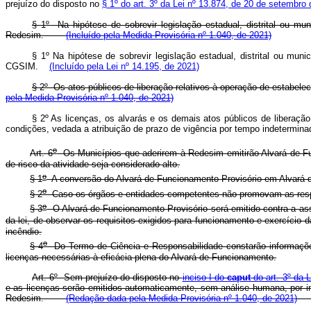
prejuízo do disposto no
§ 1º do art. 3º da Lei nº 13.874, de 20 de setembro
§ 1º Na hipótese de sobrevir legislação estadual, distrital ou mu
Redesim.
(Incluído pela Medida Provisória nº 1.040, de 2021)
§ 1º Na hipótese de sobrevir legislação estadual, distrital ou muni
CGSIM.
(Incluído pela Lei nº 14.195, de 2021)
§ 2º Os atos públicos de liberação relativos à operação de estabe
pela Medida Provisória nº 1.040, de 2021)
§ 2º As licenças, os alvarás e os demais atos públicos de liberaçã
condições, vedada a atribuição de prazo de vigência por tempo indeterm
o
Art. 6
Os Municípios que aderirem à Redesim emitirão Alvará de Fun
de risco da atividade seja considerado alto.
o
§ 1
A conversão do Alvará de Funcionamento Provisório em Alvará d
o
§ 2
Caso os órgãos e entidades competentes não promovam as respect
o
§ 3
O Alvará de Funcionamento Provisório será emitido contra a ass
da lei, de observar os requisitos exigidos para funcionamento e exercício
incêndio.
o
§ 4
Do Termo de Ciência e Responsabilidade constarão informações 
licenças necessárias à eficácia plena do Alvará de Funcionamento.
Art. 6º Sem prejuízo do disposto no
inciso I do
caput
do art. 3º da 
e as licenças serão emitidos automaticamente, sem análise humana, por i
Redesim.
(Redação dada pela Medida Provisória nº 1.040, de 2021)