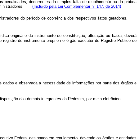
s penalidades, decorrentes da simples falta de recolhimento ou da prática
u administradores.
(Incluído pela Lei Complementar nº 147, de 2014)
dministradores do período de ocorrência dos respectivos fatos geradores.
ca originário de instrumento de constituição, alteração ou baixa, deverá
e registro de instrumento próprio no órgão executor do Registro Público de
 dados e observada a necessidade de informações por parte dos órgãos e
isposição dos demais integrantes da Redesim, por meio eletrônico:
.
Executivo Federal designado em regulamento, devendo os órgãos e entidades