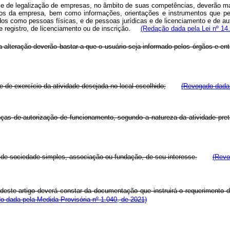
 e de legalização de empresas, no âmbito de suas competências, deverão man
zados da empresa, bem como informações, orientações e instrumentos que pe
cidos como pessoas físicas, e de pessoas jurídicas e de licenciamento e de a
de registro, de licenciamento ou de inscrição.
(Redação dada pela Lei nº 14
a alteração deverão bastar a que o usuário seja informado pelos órgãos e en
de de exercício da atividade desejada no local escolhido;
(Revogado dada 
nças de autorização de funcionamento, segundo a natureza da atividade preten
 de sociedade simples, associação ou fundação, de seu interesse.
(Revo
deste artigo deverá constar da documentação que instruirá o requerimento d
o dada pela Medida Provisória nº 1.040, de 2021)