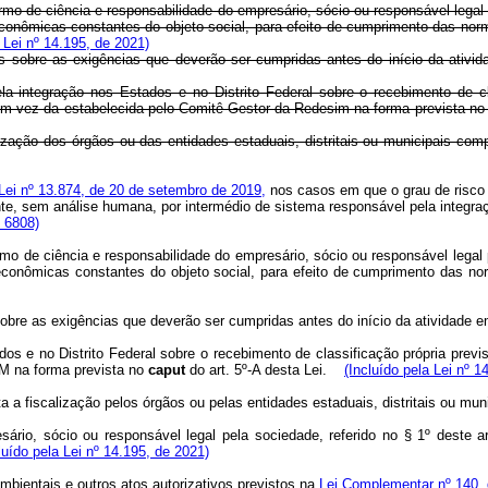
mo de ciência e responsabilidade do empresário, sócio ou responsável legal
s econômicas constantes do objeto social, para efeito de cumprimento das 
Lei nº 14.195, de 2021)
ões sobre as exigências que deverão ser cumpridas antes do início da a
ntegração nos Estados e no Distrito Federal sobre o recebimento de classi
a em vez da estabelecida pelo Comitê Gestor da Redesim na forma prevista n
lização dos órgãos ou das entidades estaduais, distritais ou municipai
 Lei nº 13.874, de 20 de setembro de 2019,
nos casos em que o grau de risco d
te, sem análise humana, por intermédio de sistema responsável pela integra
 6808)
mo de ciência e responsabilidade do empresário, sócio ou responsável legal
s econômicas constantes do objeto social, para efeito de cumprimento das n
sobre as exigências que deverão ser cumpridas antes do início da atividade
e no Distrito Federal sobre o recebimento de classificação própria previst
IM na forma prevista no
caput
do art. 5º-A desta Lei.
(Incluído pela Lei nº 1
ta a fiscalização pelos órgãos ou pelas entidades estaduais, distritais ou 
ário, sócio ou responsável legal pela sociedade, referido no § 1º deste a
luído pela Lei nº 14.195, de 2021)
mbientais e outros atos autorizativos previstos na
Lei Complementar nº 140,