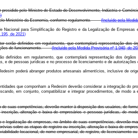
presidido pelo Ministro de Estado do Desenvolvimento, Indústria e Comércio
)
o pelo Ministério da Economia, conforme regulamento.
(Incluído pela Medid
 Nacional para Simplificação do Registro e da Legalização de Empresas e 
4.195, de 2021)
r serão definidos em regulamento, que contemplará representação dos órg
orizações de funcionamento.
(Incluído pela Medida Provisória nº 1.040, de 20
o definidos em regulamento, que contemplará representação dos órgãos e
cas, e de pessoas jurídicas e no processo de licenciamento e de autorizaçõ
Redesim poderá abranger produtos artesanais alimentícios, inclusive de ori
idades que componham a Redesim deverão considerar a integração do proces
ando, em conjunto, compatibilizar e integrar procedimentos, de modo a evi
 suas competências, deverão manter à disposição dos usuários, de forma p
 inscrição, alteração e baixa de empresários e pessoas jurídicas, de mod
o e legalização de empresas, no âmbito de suas competências, deverão mant
révias sobre as etapas de registro ou inscrição, alteração e baixa de empre
 viabilidade locacional, de nome empresarial, de registro, de licenciament