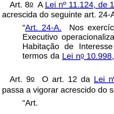
o
Art. 8
A
Lei nº 11.124, de 
acrescida do seguinte art. 24
“
Art. 24-A.
Nos exercíci
Executivo operacionali
Habitação de Interes
o
termos da
Lei n
10.998,
o
Art. 9
O art. 12 da
Lei 
passa a vigorar acrescido do s
“Art
........................................