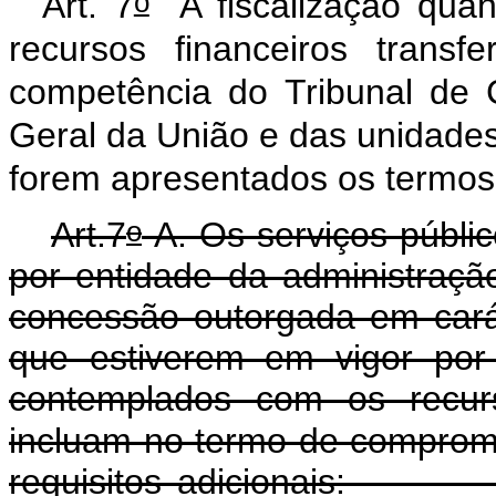
o
Art. 7
A fiscalização quan
recursos financeiros trans
competência do Tribunal de 
Geral da União e das unidades
forem apresentados os termo
o
Art.7
-A.
Os serviços públi
por entidade da administraçã
concessão outorgada em cará
que estiverem em vigor por
contemplados com os recur
incluam no termo de compromis
requisitos adic