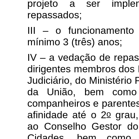
projeto a ser impl
repassados;
III – o funcionamento
mínimo 3 (três) anos;
IV – a vedação de repa
dirigentes membros dos P
Judiciário, do Ministério
da União, bem como s
companheiros e parentes 
o
afinidade até o 2
grau,
ao Conselho Gestor do
Cidades, bem como s