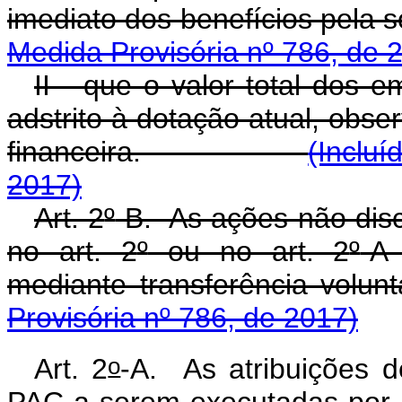
imediato dos benefícios
Medida Provisória nº 786, de 
II - que o valor total dos 
adstrito à dotação atual, obs
financeira.
(Incluí
2017)
Art. 2
º
-B. As ações não dis
no art. 2
º
ou no art. 2
º
-A
mediante transferência 
Provisória nº 786, de 2017)
o
Art. 2
-A. As atribuições d