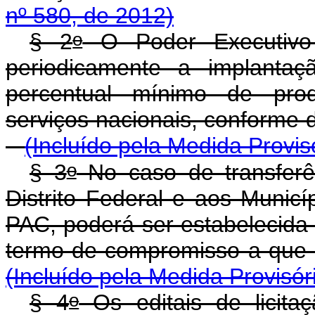
nº 580, de 2012)
o
§ 2
O Poder Executivo 
periodicamente a implantaç
percentual mínimo de prod
serviços nacionais, conf
(Incluído pela Medida Provis
o
§ 3
No caso de transferên
Distrito Federal e aos Munic
PAC, poderá ser estabelecida 
termo de compromisso a que s
(Incluído pela Medida Provisór
o
§ 4
Os editais de licita