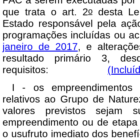
PAC a serem executadas por m
o
que trata o art. 2
desta Lei
Estado responsável pela açã
programações incluídas ou a
janeiro de 2017
, e alteraçõe
resultado primário 3, de
requisitos:
(Incluí
I - os empreendimentos s
relativos ao Grupo de Natur
valores previstos sejam s
empreendimento ou de etapa ú
o usufruto imediato dos