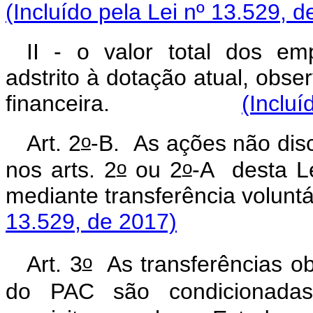
(Incluído pela Lei nº 13.529, d
II - o valor total dos em
adstrito à dotação atual, obs
financeira.
(Incluí
o
Art. 2
-B. As ações não dis
o
o
nos arts. 2
ou 2
-A desta L
mediante transferência
13.529, de 2017)
o
Art. 3
As transferências ob
do PAC são condicionadas