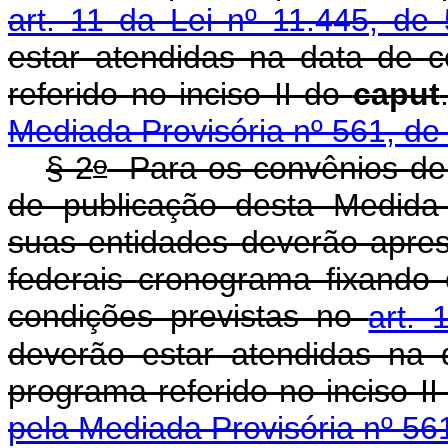
art. 11 da Lei nº 11.445, de
estar atendidas na data de 
referido no inciso II do
caput
Mediada Provisória nº 561, de
o
§ 2
Para os convênios de
de publicação desta Medida 
suas entidades
deverão apres
federais
cronograma fixando
condições previstas no
art. 
deverão estar atendidas na 
programa referido no inciso I
pela Mediada Provisória nº 56