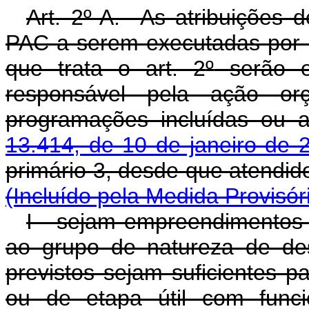
Art. 2º-A. As atribuições 
PAC a serem executadas por m
que trata o art. 2
º
serão ex
responsável pela ação or
programações incluídas ou 
13.414, de 10 de janeiro de 
primário 3, desde que ate
(Incluído pela Medida Provisór
I - sejam empreendimentos d
ao grupo de natureza de de
previstos sejam suficientes 
ou de etapa útil com funci