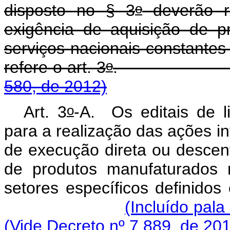
o
disposto no § 3
deverão re
exigência de aquisição de p
serviços nacionais constante
o
refere o art. 3
580, de 2012)
o
Art. 3
-A. Os editais de l
para a realização das ações i
de execução direta ou descent
de produtos manufaturados 
setores específicos definidos
(Incluído pala
(Vide Decreto nº 7.889, de 20