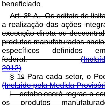
beneficiado.
Art. 3º-A. Os editais de lic
a realização das ações integ
execução direta ou descentral
produtos manufaturados nacion
específicos definidos
federal.
(Incluí
2012)
o
§ 1
Para cada setor, 
(Incluído pela Medida Provisór
I - estabelecerá regras e c
os produtos manufatura