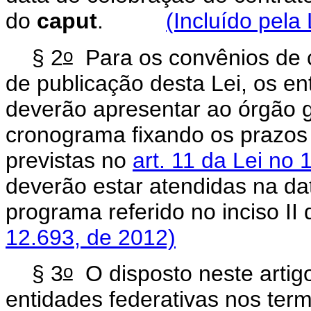
do
caput
.
(Incluído pela
o
§ 2
Para os convênios de 
de publicação desta Lei, os en
deverão apresentar ao órgão g
cronograma fixando os prazos
previstas no
art. 11 da Lei no 
deverão estar atendidas na da
programa referido no inciso II
12.693, de 2012)
o
§ 3
O disposto neste artigo
entidades federativas nos ter