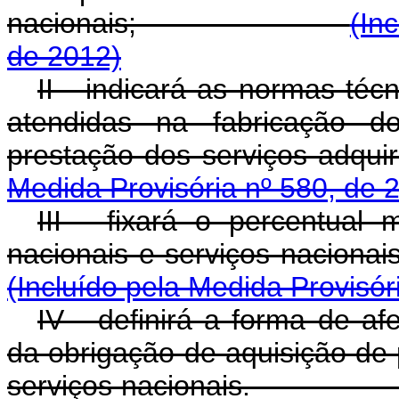
nacionais;
(In
de 2012)
II - indicará as normas téc
atendidas na fabricação d
prestação dos servi
Medida Provisória nº 580, de 
III - fixará o percentual
nacionais e serviços n
(Incluído pela Medida Provisór
IV - definirá a forma de af
da obrigação de aquisição de
serviços naciona