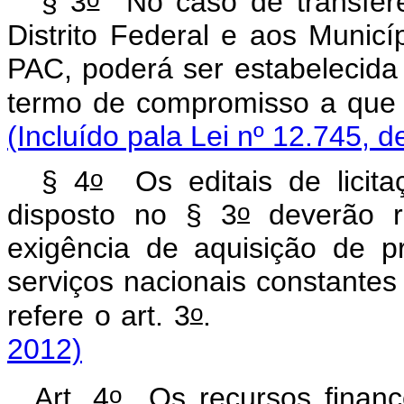
§ 3
No caso de transferên
Distrito Federal e aos Munic
PAC, poderá ser estabelecida
termo de compromisso a que s
(Incluído pala Lei nº 12.745, d
o
§ 4
Os editais de licita
o
disposto no § 3
deverão re
exigência de aquisição de p
serviços nacionais constante
o
refere o art. 3
2012)
o
Art. 4
Os recursos finance