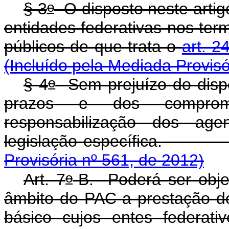
o
§ 3
O disposto neste artig
entidades federativas nos ter
públicos de que trata o
art. 2
(Incluído pela Mediada Provisó
o
§ 4
Sem prejuízo do dispo
prazos e dos comprom
responsabilização dos age
legislação específica.
Provisória nº 561, de 2012)
o
Art. 7
-B.
Poderá ser obje
âmbito do PAC a prestação d
básico cujos entes federat