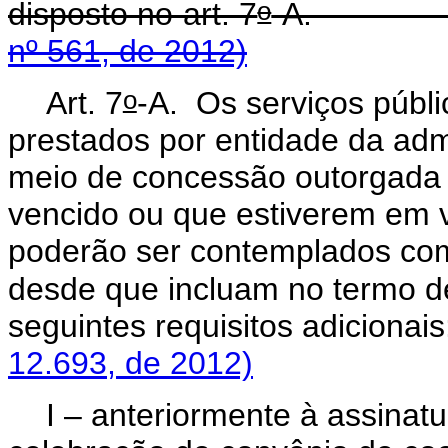
o
disposto no art. 7
-A
nº 561, de 2012)
o
Art. 7
-A.
Os serviços públ
prestados por entidade da admi
meio de concessão outorgada 
vencido ou que estiverem em v
poderão ser contemplados com
desde que incluam no termo de
seguintes requisitos ad
12.693, de 2012)
I – anteriormente à assina