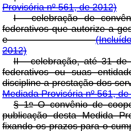
Provisória nº 561, de 2012)
I - celebração de convê
federativos que autorize a ge
e
(Incluíd
2012)
II - celebração, até 31 d
federativos ou suas entida
discipline a prestaç
Mediada Provisória nº 561, de
o
§ 1
O convênio de cooper
publicação desta Medida Pr
fixando os prazos para o cum