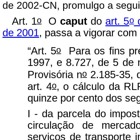
de 2002-CN, promulgo a seguin
o
o
Art. 1
O
caput
do
art. 5
d
de 2001
, passa a vigorar com
o
“Art. 5
Para os fins pre
1997, e 8.727, de 5 de
o
Provisória n
2.185-35, 
o
art. 4
, o cálculo da RLR
quinze por cento dos seg
I - da parcela do impos
circulação de mercad
serviços de transporte i