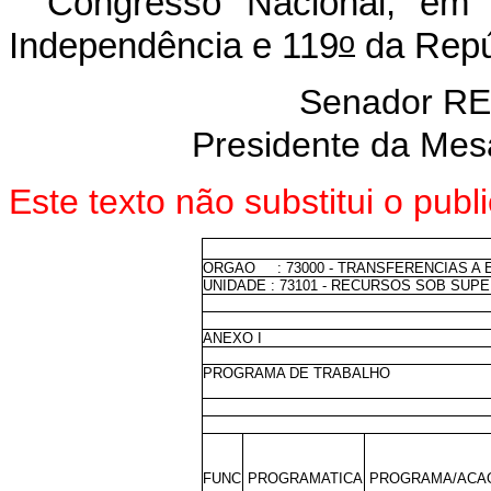
Congresso Nacional, em
o
Independência e 119
da Repú
Senador R
Presidente da Mes
Este texto não substitui o pu
ORGAO : 73000 - TRANSFERENCIAS A E
UNIDADE : 73101 - RECURSOS SOB SUP
ANEXO I
PROGRAMA DE TRABALHO
FUNC
PROGRAMATICA
PROGRAMA/ACAO