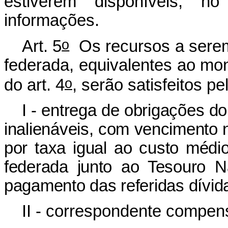
estiverem disponíveis, n
informações.
o
Art. 5
Os recursos a serem
federada, equivalentes ao mo
o
do art. 4
, serão satisfeitos p
I - entrega de obrigações do
inalienáveis, com vencimento 
por taxa igual ao custo médi
federada junto ao Tesouro Na
pagamento das referidas dívid
II - correspondente compen