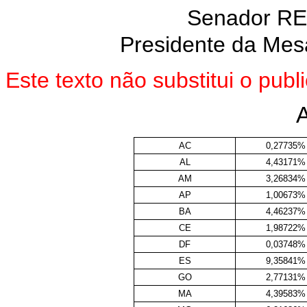
Senador R
Presidente da Mes
Este texto não substitui o pu
AC
0,27735%
AL
4,43171%
AM
3,26834%
AP
1,00673%
BA
4,46237%
CE
1,98722%
DF
0,03748%
ES
9,35841%
GO
2,77131%
MA
4,39583%