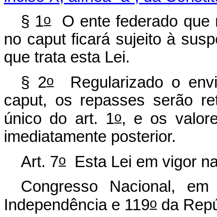
o
§ 1
O ente federado que n
no caput ficará sujeito à sus
que trata esta Lei.
o
§ 2
Regularizado o envi
caput, os repasses serão r
o
único do art. 1
, e os valor
imediatamente posterior.
o
Art. 7
Esta Lei em vigor na
Congresso Nacional, em
o
Independência e 119
da Repú