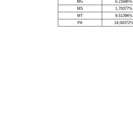
MG
6,21686%
MS
1,70377%
MT
9,51396%
PA
14,04372