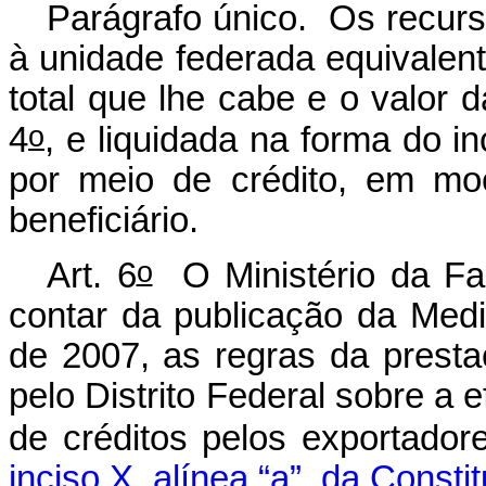
Parágrafo único. Os recur
à unidade federada equivalente
total que lhe cabe e o valor 
o
4
, e liquidada na forma do inc
por meio de crédito, em mo
beneficiário.
o
Art. 6
O Ministério da Faz
contar da publicação da Medi
de 2007, as regras da prest
pelo Distrito Federal sobre a
de créditos pelos exportador
inciso X, alínea “a”, da Consti