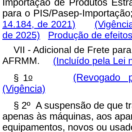
Importação de Produtos Estra
para o PIS/Pasep-Importação
14.184, de 2021)
(Vigênci
de 2025)
Produção de efeito
VII - Adicional de Frete pa
AFRMM.
(Incluído pela Lei
o
§ 1
(Revogado pe
(Vigência)
§ 2º A suspensão de que t
apenas às máquinas, aos apar
equipamentos, novos ou usado