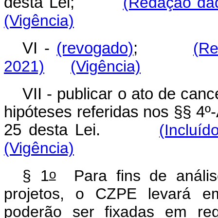
desta Lei;
(Redação dad
(Vigência)
VI -
(revogado)
;
(Re
2021)
(Vigência)
VII - publicar o ato de ca
hipóteses referidas nos §§ 4º-
25 desta Lei.
(Incluí
(Vigência)
o
§ 1
Para fins de anális
projetos, o CZPE levará em
poderão ser fixadas em regu