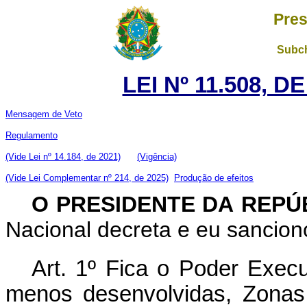
Pres
Subch
LEI Nº 11.508, D
Mensagem de Veto
Regulamento
(Vide Lei nº 14.184, de 2021)
(Vigência)
(Vide Lei Complementar nº 214, de 2025)
Produção de efeitos
O PRESIDENTE DA REPÚ
Nacional decreta e eu sanciono
Art. 1º Fica o Poder Execu
menos desenvolvidas, Zonas