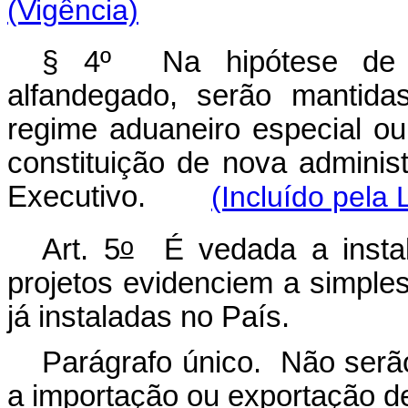
(Vigência)
§ 4º Na hipótese de tr
alfandegado, serão mantid
regime aduaneiro especial ou
constituição de nova adminis
Executivo.
(Incluído pela 
o
Art. 5
É vedada a insta
projetos evidenciem a simples 
já instaladas no País.
Parágrafo único. Não serã
a importação ou exportação d