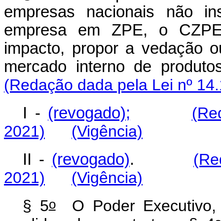
empresas nacionais não in
empresa em ZPE, o CZPE p
impacto, propor a vedação o
mercado interno de produtos
(Redação dada pela Lei nº 14.
I -
(revogado);
(Re
2021)
(Vigência)
II -
(revogado)
.
(Re
2021)
(Vigência)
o
§ 5
O Poder Executivo, 