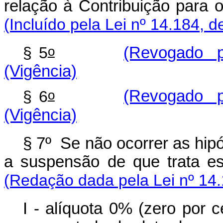
relação à Contribuição para o
(Incluído pela Lei nº 14.184, d
o
§ 5
(Revogado pe
(Vigência)
o
§ 6
(Revogado pe
(Vigência)
§ 7º Se não ocorrer as hipó
a suspensão de que trata est
(Redação dada pela Lei nº 14.
I - alíquota 0% (zero por c