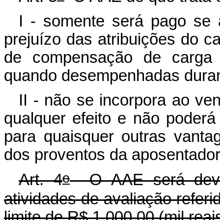
I - somente será pago se 
prejuízo das atribuições do c
de compensação de carga h
quando desempenhadas durante
II - não se incorpora ao ve
qualquer efeito e não poderá
para quaisquer outras vantag
dos proventos da aposentador
o
Art. 4
O AAE será devid
atividades de avaliação referi
limite de R$ 1.000,00 (mil reai