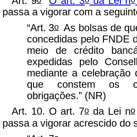
Art. 9
O art. 3
da Lei n
passa a vigorar com a seguint
o
“Art. 3
As bolsas de que 
concedidas pelo FNDE di
meio de crédito banc
expedidas pelo Consel
mediante a celebração
que constem os cor
obrigações.” (NR)
o
o
Art. 10. O art. 7
da Lei n
passa a vigorar acrescido do 