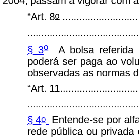
2004, passam a vigorar com a
o
“Art. 8
...........................
........................................
o
§ 3
A bolsa referida
poderá ser paga ao volu
observadas as normas 
“Art. 11.............................
........................................
o
§ 4
Entende-se por alf
rede pública ou privada