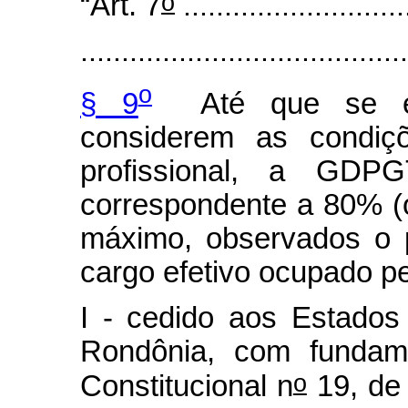
o
“Art. 7
...........................
........................................
o
§ 9
Até que se efe
considerem as condiçõ
profissional, a GD
correspondente a 80% (o
máximo, observados o 
cargo efetivo ocupado pe
I - cedido aos Estado
Rondônia, com fundam
o
Constitucional n
19, de 