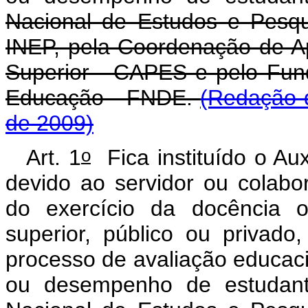
Nacional de Estudos e Pesqui
INEP, pela Coordenação de A
Superior - CAPES e pelo Fun
Educação - FNDE.
(Redação d
de 2009)
o
Art. 1
Fica instituído o Aux
devido ao servidor ou colabo
do exercício da docência 
superior, público ou privado,
processo de avaliação educacio
ou desempenho de estudante