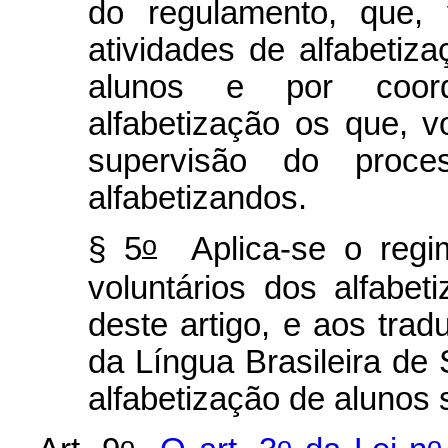
do regulamento, que, 
atividades de alfabetiz
alunos e por coor
alfabetização os que, 
supervisão do proc
alfabetizandos.
o
§ 5
Aplica-se o regim
voluntários dos alfabe
deste artigo, e aos tradu
da Língua Brasileira de 
alfabetização de alunos 
o
o
o