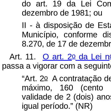
do art. 19 da Lei Co
dezembro de 1981; ou
II - à disposição de Est
Município, conforme d
8.270, de 17 de dezembr
o
Art. 11.
O art. 2
da Lei n
passa a vigorar com a seguint
o
“Art. 2
A contratação de 
máximo, 160 (cento 
validade de 2 (dois) an
igual período.” (NR)