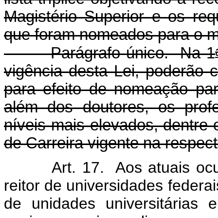
Magistério Superior e os req
que foram nomeados para o m
Parágrafo único. Na 1
vigência desta Lei, poderão co
para efeito de nomeação para
além dos doutores, os prof
níveis mais elevados, dentre
de Carreira vigente na respecti
Art. 17. Aos atuais oc
reitor de universidades federai
de unidades universitárias 