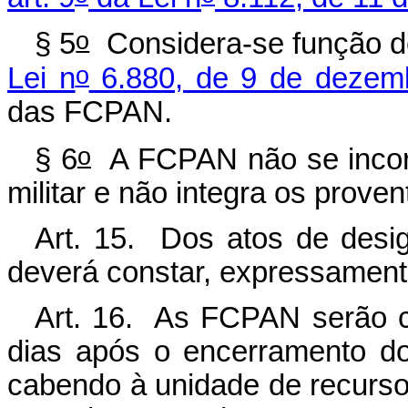
o
§ 5
Considera-se função de 
o
Lei n
6.880, de 9 de dezem
das FCPAN.
o
§ 6
A FCPAN não se incorp
militar e não integra os prove
Art. 15. Dos atos de desi
deverá constar, expressamente,
Art. 16. As FCPAN serão c
dias após o encerramento d
cabendo à unidade de recurs