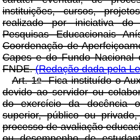
instituições, cursos, proj
realizado por iniciativa d
Pesquisas Educacionais Aní
Coordenação de Aperfeiçoame
Capes e do Fundo Nacional 
FNDE.
(Redação dada pela Lei
o
Art. 1
Fica instituído o Aux
devido ao servidor ou colabo
do exercício da docência 
superior, público ou privado,
processo de avaliação educacio
ou desempenho de estudante