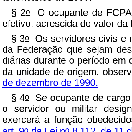
o
§ 2
O ocupante de FCPAN 
efetivo, acrescida do valor da
o
§ 3
Os servidores civis e m
da Federação que sejam des
diárias durante o período em
da unidade de origem, obser
de dezembro de 1990.
o
§ 4
Se ocupante de cargo 
o servidor ou militar desi
exercerá a função obedecido
o
o
art. 9
da Lei n
8.112, de 11 