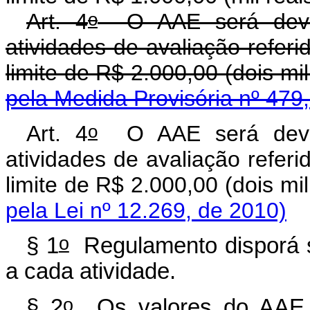
o
Art. 4
O AAE será devid
atividades de avaliação referi
limite de R$ 2.000,00 (dois mil
pela Medida Provisória nº 479
o
Art. 4
O AAE será devid
atividades de avaliação referi
limite de R$ 2.000,00 (dois mil
pela Lei nº 12.269, de 2010)
o
§ 1
Regulamento disporá s
a cada atividade.
o
§ 2
Os valores do AAE 