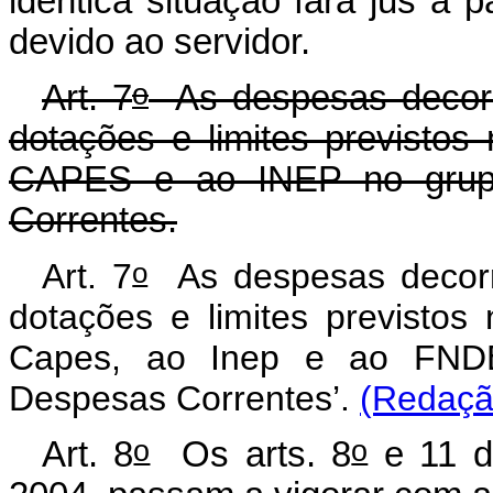
idêntica situação fará jus a
devido ao servidor.
o
Art. 7
As despesas decorr
dotações e limites previsto
CAPES e ao INEP no grup
Correntes.
o
Art. 7
As despesas decorr
dotações e limites previsto
Capes, ao Inep e ao FNDE
Despesas Correntes’.
(Redação
o
o
Art. 8
Os arts. 8
e 11 d