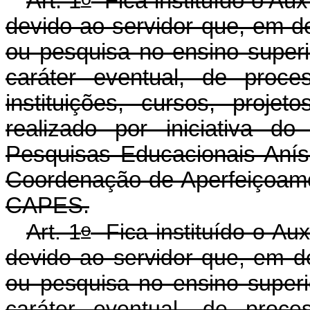
Art. 1
Fica instituído o Aux
devido ao servidor que, em d
ou pesquisa no ensino superio
caráter eventual, de proce
instituições, cursos, proj
realizado por iniciativa d
Pesquisas Educacionais Anís
Coordenação de Aperfeiçoame
CAPES.
o
Art. 1
Fica instituído o Aux
devido ao servidor que, em d
ou pesquisa no ensino superio
caráter eventual, de proce