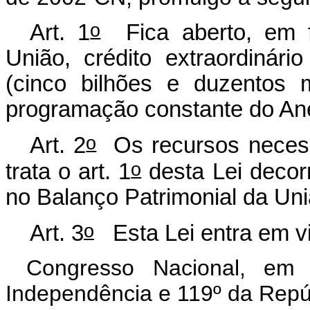
o
Art. 1
Fica aberto, em f
União, crédito extraordinár
(cinco bilhões e duzentos m
programação constante do Ane
o
Art. 2
Os recursos necessá
o
trata o art. 1
desta Lei decor
no Balanço Patrimonial da Uni
o
Art. 3
Esta Lei entra em vi
Congresso Nacional, em
Independência e 119º da Repú