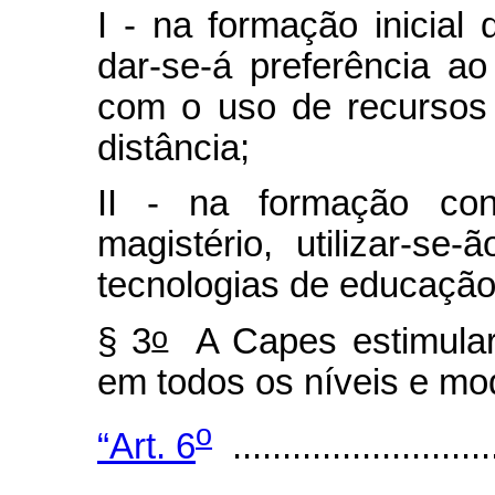
I - na formação inicial 
dar-se-á preferência ao
com o uso de recursos
distância;
II - na formação cont
magistério, utilizar-se
tecnologias de educação 
o
§ 3
A Capes estimulará
em todos os níveis e mo
o
“Art. 6
...........................