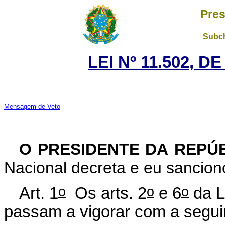
Pres
Subch
LEI Nº 11.502, D
Mensagem de Veto
O PRESIDENTE DA REPÚ
Nacional decreta e eu sanciono
o
o
o
Art. 1
Os arts. 2
e 6
da L
passam a vigorar com a segui