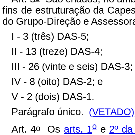
fins de estruturação da Cape
do Grupo-Direção e Assessor
I - 3 (três) DAS-5;
II - 13 (treze) DAS-4;
III - 26 (vinte e seis) DAS-3;
IV - 8 (oito) DAS-2; e
V - 2 (dois) DAS-1.
Parágrafo único.
(VETADO)
o
o
Art. 4
Os
arts. 1
e
2º da