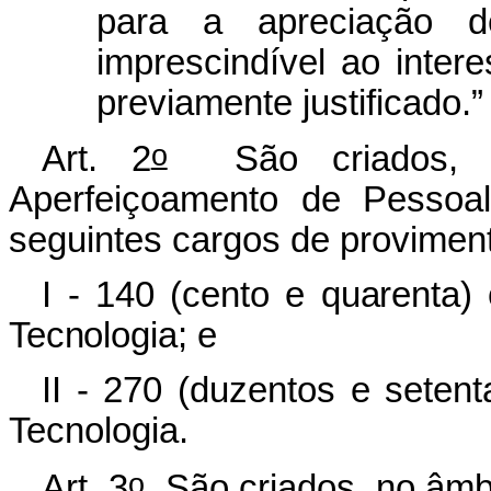
para a apreciação de
imprescindível ao intere
previamente justificado.”
o
Art. 2
São criados, n
Aperfeiçoamento de Pessoa
seguintes cargos de proviment
I - 140 (cento e quarenta)
Tecnologia;
e
II - 270 (duzentos e seten
Tecnologia.
o
Art. 3
São criados, no âmbi