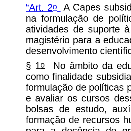
o
“Art. 2
A Capes subsidi
na formulação de polít
atividades de suporte à
magistério para a educa
desenvolvimento científi
o
§ 1
No âmbito da educ
como finalidade subsidi
formulação de políticas
e avaliar os cursos des
bolsas de estudo, aux
formação de recursos h
para a docência de gr