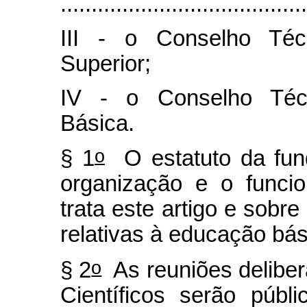
........................................
III - o Conselho Técn
Superior;
IV - o Conselho Técn
Básica.
o
§ 1
O estatuto da fun
organização e o funci
trata este artigo e sobre
relativas à educação bás
o
§ 2
As reuniões deliber
Científicos serão públ