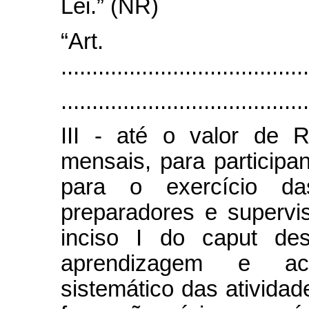
Lei.” (NR)
“Ar
........................................
........................................
III - até o valor de 
mensais, para participa
para o exercício da
preparadores e supervi
inciso I do caput des
aprendizagem e ac
sistemático das atividad