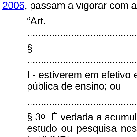
2006
, passam a vigorar com a
“Ar
........................................
§
........................................
I - estiverem em efetivo 
pública de ensino; ou
........................................
o
§ 3
É vedada a acumula
estudo ou pesquisa nos