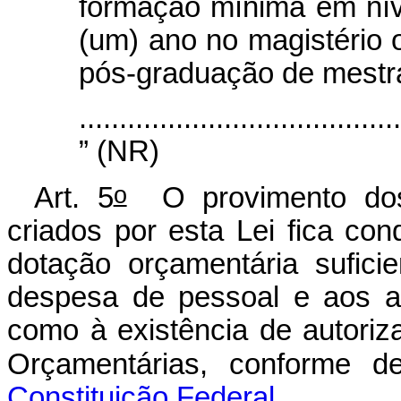
formação mínima em níve
(um) ano no magistério 
pós-graduação de mestr
........................................
” (NR)
o
Art. 5
O provimento dos
criados por esta Lei fica co
dotação orçamentária sufici
despesa de pessoal e aos a
como à existência de autoriza
Orçamentárias, conforme 
Constituição Federal.