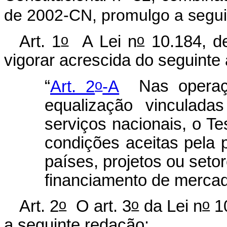
de 2002-CN, promulgo a seguin
o
o
Art. 1
A Lei n
10.184, de
vigorar acrescida do seguinte 
o
“
Art. 2
-A
Nas operaçõ
equalização vinculad
serviços nacionais, o T
condições aceitas pela p
países, projetos ou seto
financiamento de mercad
o
o
o
Art. 2
O art. 3
da Lei n
10
a seguinte redação: