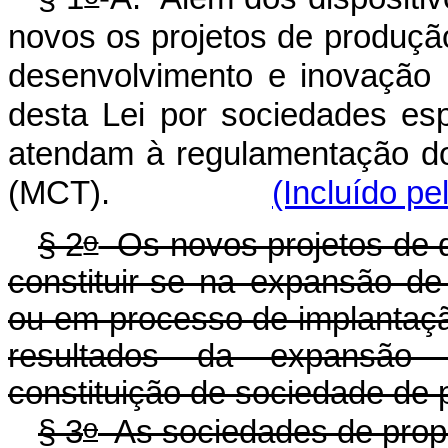
novos os projetos de produçã
desenvolvimento e inovação 
desta Lei por sociedades esp
atendam à regulamentação do 
(MCT).
(Incluído pe
o
§ 2
Os novos projetos de q
constituir-se na expansão de 
ou em processo de implantaçã
resultados da expansão
constituição de sociedade de p
o
§ 3
As sociedades de propó