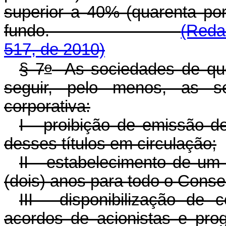
superior a 40% (quarenta por
fundo.
(Reda
517, de 2010)
o
§ 7
As sociedades de que
seguir, pelo menos, as se
corporativa:
I - proibição de emissão de
desses títulos em circulação;
II - estabelecimento de u
(dois) anos para todo o Conse
III - disponibilização de 
acordos de acionistas e pr