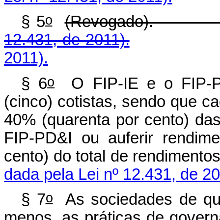
o
§ 5
(Revoga
12.431, de 2011).
2011).
o
§ 6
O FIP-IE e o FIP-P
(cinco) cotistas, sendo que c
40% (quarenta por cento) das
FIP-PD&I ou auferir rendim
cento) do total de ren
dada pela Lei nº 12.431, de 20
o
§ 7
As sociedades de que
menos, as práticas de govern