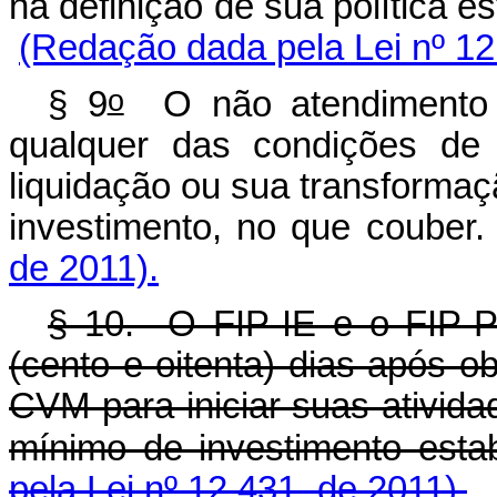
na definição de sua políti
(Redação dada pela Lei nº 12
o
§ 9
O não atendimento p
qualquer das condições de 
liquidação ou sua transforma
investimento, no que couber
de 2011).
§ 10. O FIP-IE e o FIP-
(cento e oitenta) dias após o
CVM para iniciar suas ativid
mínimo de investimento esta
pela Lei nº 12.431, de 2011).