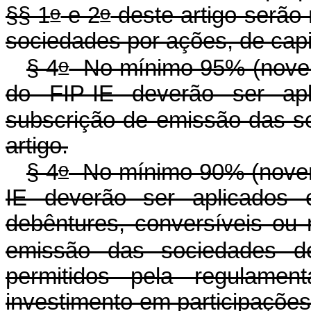
o
o
§§ 1
e 2
deste artigo serão
sociedades por ações, de capi
o
§ 4
No mínimo 95% (novent
do FIP-IE deverão ser a
subscrição de emissão das so
artigo.
o
§ 4
No mínimo 90% (novent
IE deverão ser aplicados 
debêntures, conversíveis ou 
emissão das sociedades d
permitidos pela regulam
investimento em par