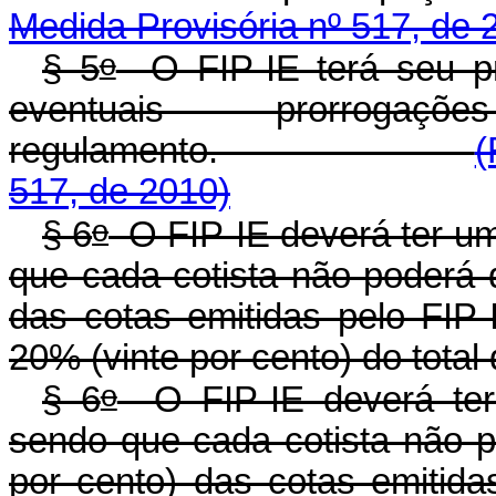
Medida Provisória nº 517, de 
o
§ 5
O FIP-IE terá seu pr
eventuais prorrog
regulamento.
(
517, de 2010)
o
§ 6
O FIP-IE deverá ter um
que cada cotista não poderá 
das cotas emitidas pelo FIP-
20% (vinte por cento) do total
o
§ 6
O FIP-IE deverá ter 
sendo que cada cotista não 
por cento) das cotas emitida