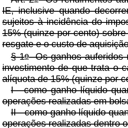
IE, inclusive quando decorre
sujeitos à incidência do impo
15% (quinze por cento) sobre a
resgate e o custo de aquisiçã
o
§ 1
Os ganhos auferidos n
investimento de que trata o
c
alíquota de 15% (quinze por c
I - como ganho líquido qua
operações realizadas em bols
II - como ganho líquido qua
operações realizadas dentro o