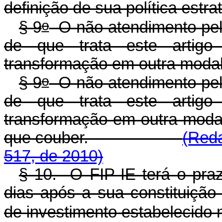
definição de sua política estr
o
§ 9
O não atendimento pel
de que trata este artigo
transformação em outra modal
o
§ 9
O não atendimento pel
de que trata este artigo
transformação em outra modal
que couber.
(Reda
517, de 2010)
§ 10. O FIP-IE terá o pra
dias após a sua constituição
de investimento estabelecido 