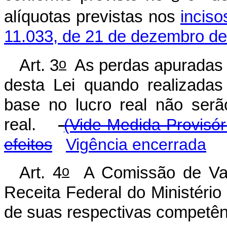
alíquotas previstas nos
inciso
11.033, de 21 de dezembro d
o
Art. 3
As perdas apuradas n
desta Lei quando realizadas
base no lucro real não serã
real.
(Vide Medida Provisór
efeitos
Vigência encerrada
o
Art. 4
A Comissão de Valo
Receita Federal do Ministéri
de suas respectivas competênc