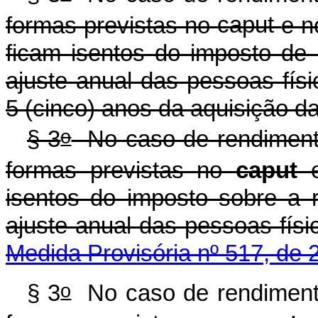
formas previstas no
caput
e n
ficam isentos do imposto de
ajuste anual das pessoas fís
5 (cinco) anos da aquisição da
o
§ 3
No caso de rendimentos
formas previstas no
caput
e
isentos do imposto sobre a 
ajuste anual das pess
Medida Provisória nº 517, de 
o
§ 3
No caso de rendimentos