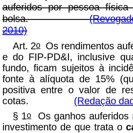
auferidos por pessoa físic
bolsa.
(Revogado
2010)
o
Art. 2
Os rendimentos aufer
e do FIP-PD&I, inclusive qu
fundo, ficam sujeitos à inci
fonte à alíquota de 15% (qu
positiva entre o valor de r
cotas.
(Redação dada
o
§ 1
Os ganhos auferidos n
investimento de que trata o
c