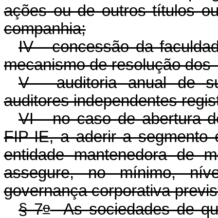
ações ou de outros títulos o
companhia;
IV - concessão da faculda
mecanismo de resolução dos co
V - auditoria anual de s
auditores independentes regi
VI - no caso de abertura de
FIP-IE, a aderir a segmento 
entidade mantenedora de m
assegure, no mínimo, níve
governança corporativa previs
o
§ 7
As sociedades de que