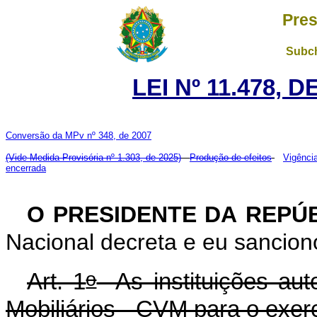
Pres
Subch
LEI Nº 11.478, 
Conversão da MPv nº 348, de 2007
(Vide Medida Provisória nº 1.303, de 2025)
Produção de efeitos
Vigênci
encerrada
O PRESIDENTE DA REPÚ
Nacional decreta e eu sanciono
o
Art. 1
As instituições aut
Mobiliários - CVM para o exerc