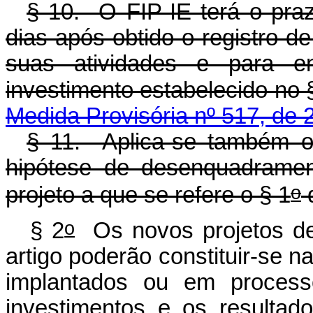
§ 10. O FIP-IE terá o pra
dias após obtido o registro d
suas atividades e para e
investimento estabelecido no 
Medida Provisória nº 517, de 
§ 11. Aplica-se também o 
hipótese de desenquadramen
o
projeto a que se refere o § 1
d
o
§ 2
Os novos projetos de
artigo poderão constituir-se n
implantados ou em process
investimentos e os resulta