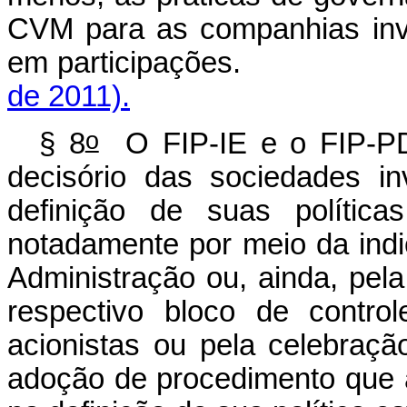
CVM para as companhias inve
em participações
de 2011).
o
§ 8
O FIP-IE e o FIP-PD&
decisório das sociedades in
definição de suas política
notadamente por meio da in
Administração ou, ainda, pel
respectivo bloco de contro
acionistas ou pela celebraçã
adoção de procedimento que a