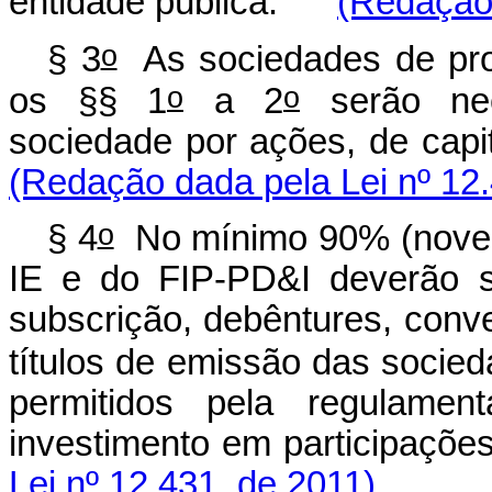
entidade pública.
(Redação 
o
§ 3
As sociedades de prop
o
o
os §§ 1
a 2
serão nec
sociedade por ações, d
(Redação dada pela Lei nº 12.
o
§ 4
No mínimo 90% (novent
IE e do FIP-PD&I deverão s
subscrição, debêntures, conv
títulos de emissão das socied
permitidos pela regulam
investimento em par
Lei nº 12.431, de 2011).