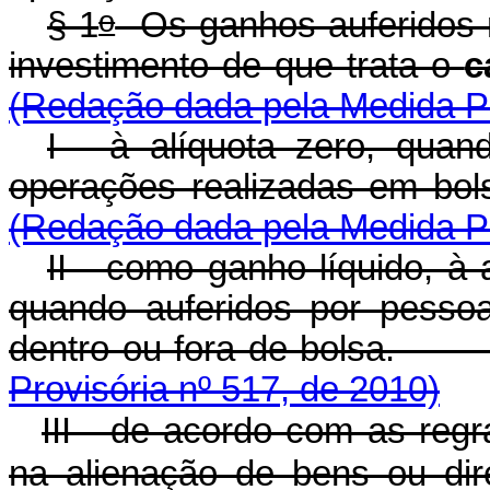
o
§ 1
Os ganhos auferidos n
investimento de que trata o
c
(Redação dada pela Medida Pr
I - à alíquota zero, quan
operações realizadas 
(Redação dada pela Medida Pr
II - como ganho líquido, à 
quando auferidos por pessoa
dentro ou fora de b
Provisória nº 517, de 2010)
III - de acordo com as regr
na alienação de bens ou dir