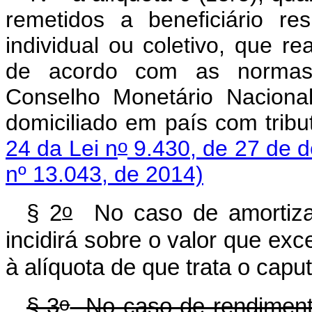
remetidos a beneficiário res
individual ou coletivo, que re
de acordo com as normas 
Conselho Monetário Naciona
domiciliado em país com trib
o
24 da Lei n
9.430, de 27 de 
nº 13.043, de 2014)
o
§ 2
No caso de amortizaç
incidirá sobre o valor que exc
à alíquota de que trata o
capu
o
§ 3
No caso de rendimentos