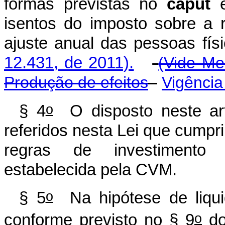
formas previstas no
caput
e
isentos do imposto sobre a 
ajuste anual das pessoas 
12.431, de 2011).
(Vide Me
Produção de efeitos
Vigência
o
§ 4
O disposto neste art
referidos nesta Lei que cumpri
regras de investimento 
estabelecida pela CVM.
o
§ 5
Na hipótese de liqui
o
conforme previsto no § 9
do