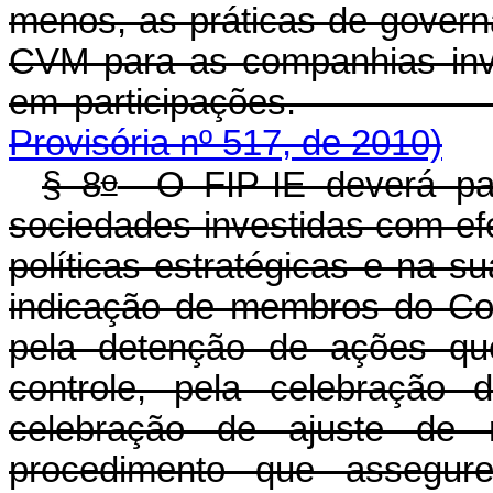
menos, as práticas de govern
CVM para as companhias inve
em participaç
Provisória nº 517, de 2010)
o
§ 8
O FIP-IE deverá part
sociedades investidas com efe
políticas estratégicas e na 
indicação de membros do Con
pela detenção de ações que
controle, pela celebração 
celebração de ajuste de 
procedimento que assegure