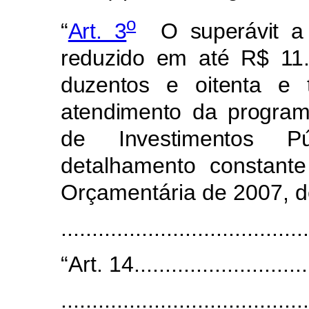
o
“
Art. 3
O superávit a q
reduzido em até R$ 11.
duzentos e oitenta e 
atendimento da programa
de Investimentos P
detalhamento constant
Orçamentária de 2007, d
.....................................
“Art. 14.............................
........................................