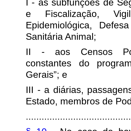
I - às subfunções de Se
e Fiscalização, Vigil
Epidemiológica, Defes
Sanitária Animal;
II - aos Censos Pop
constantes do progra
Gerais”; e
III - a diárias, passage
Estado, membros de Poder
........................................