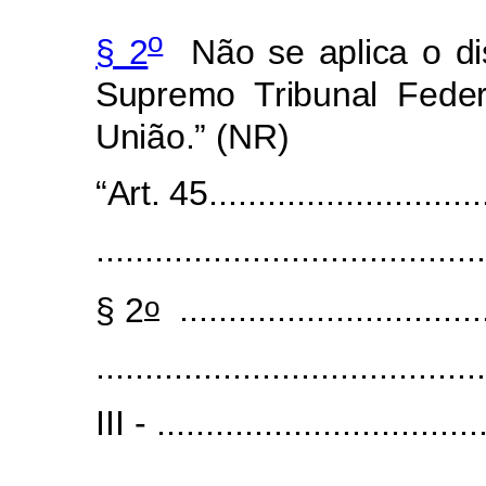
o
§ 2
Não se aplica o di
Supremo Tribunal Feder
União.”
(NR)
“Art. 45.
...........................
........................................
o
§ 2
...............................
........................................
III -
.................................
........................................