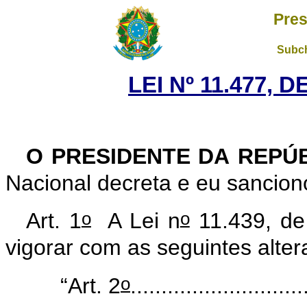
Pres
Subch
LEI Nº 11.477, 
O PRESIDENTE DA REPÚ
Nacional decreta e eu sanciono
o
o
Art. 1
A Lei n
11.439, de
vigorar com as seguintes alter
o
“Art. 2
............................