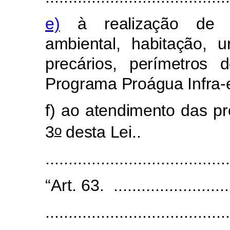
e)
à realização de 
ambiental, habitação, 
precários, perímetros
Programa Proágua Infra-e
f) ao atendimento das pr
o
3
desta Lei.
.
.....................................
“Art. 63. ..........................
........................................