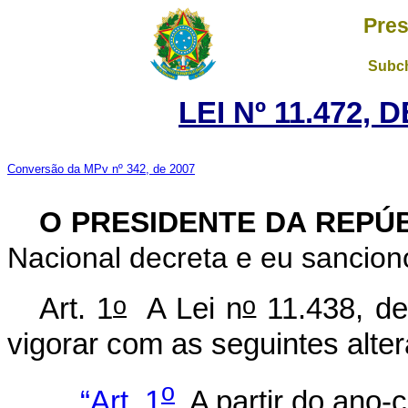
Pres
Subch
LEI Nº 11.472, 
Conversão da MPv nº 342, de 2007
O PRESIDENTE DA REPÚ
Nacional decreta e eu sanciono
o
o
Art. 1
A Lei n
11.438, de
vigorar com as seguintes alte
o
“Art. 1
A partir do ano-c