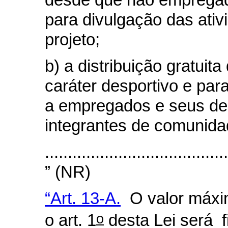
desde que não empregad
para divulgação das ativ
projeto;
b) a distribuição gratuit
caráter desportivo e par
a empregados e seus de
integrantes de comunidad
........................................
” (NR)
“Art. 13-A.
O valor máxim
o
o art. 1
desta Lei será 