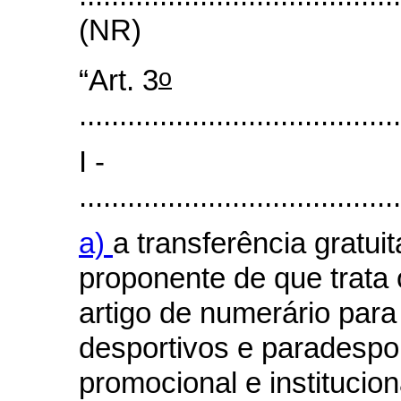
(NR)
o
“Art. 3
........................................
I -
........................................
a)
a transferência gratuit
proponente de que trata 
artigo de numerário para
desportivos e paradespor
promocional e institucion