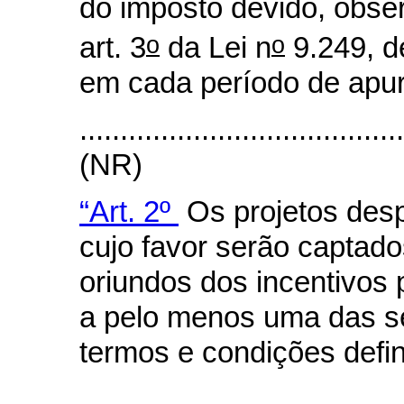
do imposto devido, obse
o
o
art. 3
da Lei n
9.249, d
em cada período de apu
.......................................
(NR)
“Art. 2º
Os projetos desp
cujo favor serão captado
oriundos dos incentivos 
a pelo menos uma das s
termos e condições defi
.......................................