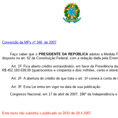
Conversão da MPv nº 346, de 2007
Faço saber que o
PRESIDENTE DA REPÚBLICA
adotou a Medida Pr
disposto no art. 62 da Constituição Federal, com a redação dada pela Emen
o
Art. 1
Fica aberto crédito extraordinário, em favor da Presidência d
R$ 452.183.639,00 (quatrocentos e cinqüenta e dois milhões, cento e oitent
o
o
Art. 2
A abertura do crédito de que trata o art. 1
correrá à conta de 
o
Art. 3
Esta Lei entra em vigor na data de sua publicação.
Congresso Nacional, em 17 de abril de 2007; 186º da Independência e
Este texto não substitui o publicado no DOU de 18.4.2007