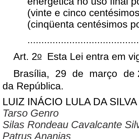
energética no uso final 
(vinte e cinco centésimo
(cinqüenta centésimos po
......................................
o
Art. 2
Esta Lei entra em vig
Brasília, 29 de março de 
da República.
LUIZ INÁCIO LULA DA SILVA
Tarso Genro
Silas Rondeau Cavalcante Sil
Patrus Ananias