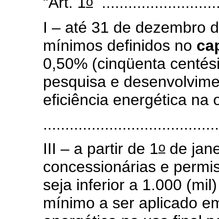
o
“Art. 1
...........................
I – até 31 de dezembro d
mínimos definidos no
ca
0,50% (cinqüenta centési
pesquisa e desenvolvim
eficiência energética na o
........................................
o
III – a partir de 1
de jane
concessionárias e permis
seja inferior a 1.000 (mi
mínimo a ser aplicado e