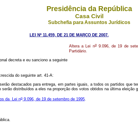
Presidência da República
Casa Civil
Subchefia para Assuntos Jurídicos
LEI Nº 11.459, DE 21 DE MARÇO DE 2007.
o
Altera a Lei n
9.096, de 19 de setem
Partidário.
nal decreta e eu sanciono a seguinte
rescida do seguinte art. 41-A:
 serão destacados para entrega, em partes iguais, a todos os partidos que te
o serão distribuídos a eles na proporção dos votos obtidos na última eleição
o
bos da Lei n
9.096, de 19 de setembro de 1995
.
blica.