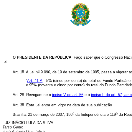
O PRESIDENTE DA REPÚBLICA
Faço saber que o Congresso Nacio
Lei:
o
o
Art. 1
A Lei n
9.096, de 19 de setembro de 1995, passa a vigorar ac
“
Art. 41-A
. 5% (cinco por cento) do total do Fundo Partidário
e 95% (noventa e cinco por cento) do total do Fundo Partidári
o
Art. 2
Revogam-se o
inciso V do art. 56
e o
inciso II do art. 57, am
o
Art. 3
Esta Lei entra em vigor na data de sua publicação
o
o
Brasília, 21 de março de 2007; 186
da Independência e 119
da Repú
LUIZ INÁCIO LULA DA SILVA
Tarso Genro
José Antonio Dias Toffoli