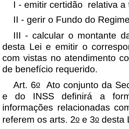
I
-
emitir
certidão
relativa
a
II
-
gerir
o
Fundo
do
Regim
III
-
calcular
o
montante
d
desta
Lei
e
emitir
o
correspo
com
vistas
no
atendimento
co
de
benefício
requerido.
o
Art.
6
Ato
conjunto
da
Sec
e
do
INSS
definirá
a
for
informações
relacionadas
co
o
o
referem
os
arts.
2
e
3
desta