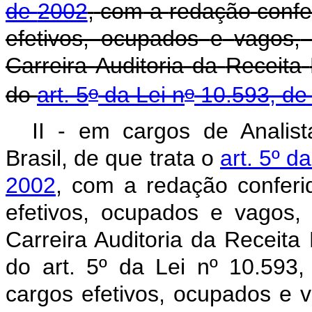
de
2002
,
com
a
redação
confe
efetivos,
ocupados
e
vagos,
Carreira
Auditoria
da
Receita
o
o
do
art.
5
da
Lei
n
10.593,
de
II - em cargos de Analist
Brasil, de que trata o
art. 5º d
2002
, com a redação conferid
efetivos, ocupados e vagos,
Carreira Auditoria da Receita 
do art. 5º da Lei nº 10.59
cargos efetivos, ocupados e v