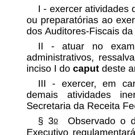
I
-
exercer
atividades
ou
preparatórias
ao
exer
dos
Auditores-Fiscais
da
II
-
atuar
no
exam
administrativos,
ressalv
inciso
I
do
caput
deste
a
III
-
exercer,
em
ca
demais
atividades
ine
Secretaria
da
Receita
Fe
o
§
3
Observado
o
Executivo
regulamentar