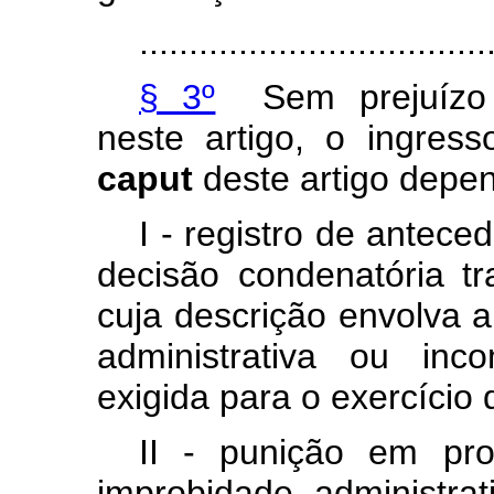
...................................
§ 3º
Sem
prejuízo
neste
artigo,
o
ingress
caput
deste
artigo
depe
I
-
registro
de
anteced
decisão
condenatória
tr
cuja
descrição
envolva
a
administrativa
ou
inco
exigida
para
o
exercício
II
-
punição
em
pr
improbidade
administrat