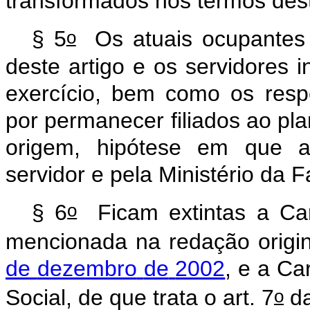
transformados
nos
termos
des
o
§
5
Os
atuais
ocupantes
deste
artigo
e
os
servidores
i
exercício,
bem
como
os
resp
por
permanecer
filiados
ao
pl
origem,
hipótese
em
que
servidor
e
pela
Ministério
da
F
o
§
6
Ficam
extintas
a
Car
mencionada
na
redação
origi
de
dezembro
de
2002
,
e
a
Car
o
Social,
de
que
trata
o
art.
7
d