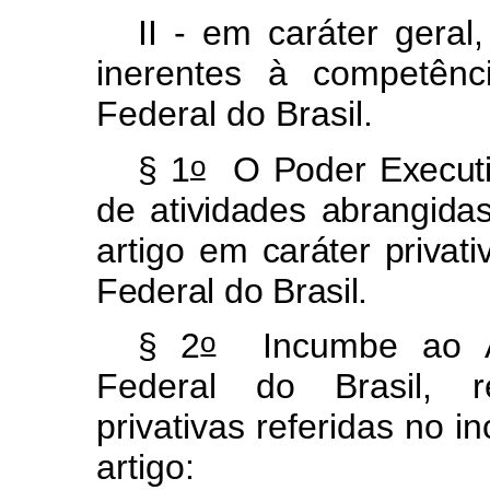
II
-
em
caráter
geral,
inerentes
à
competênc
Federal
do
Brasil.
o
§
1
O
Poder
Execut
de
atividades
abrangida
artigo
em
caráter
privati
Federal
do
Brasil.
o
§
2
Incumbe
ao
Federal
do
Brasil,
privativas
referidas
no
in
artigo: