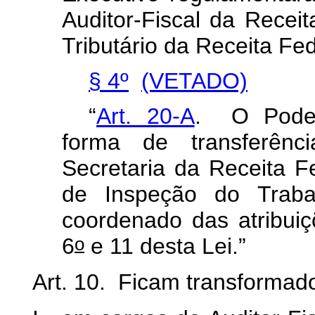
Auditor-Fiscal
da
Receit
Tributário
da
Receita
Fed
§ 4º
(VETADO)
“
Art. 20-A
.
O
Pode
forma
de
transferênci
Secretaria
da
Receita
F
de
Inspeção
do
Traba
coordenado
das
atribui
o
6
e
11
desta
Lei.”
Art.
10.
Ficam
transformad