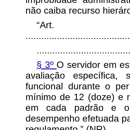
não
caiba
recurso
hierár
“Art.
........................................
...................................
§ 3º
O
servidor
em
es
avaliação
específica,
funcional
durante
o
per
mínimo
de
12
(doze)
e
em
cada
padrão
e
o
desempenho
efetuada
p
regulamento.” (NR)