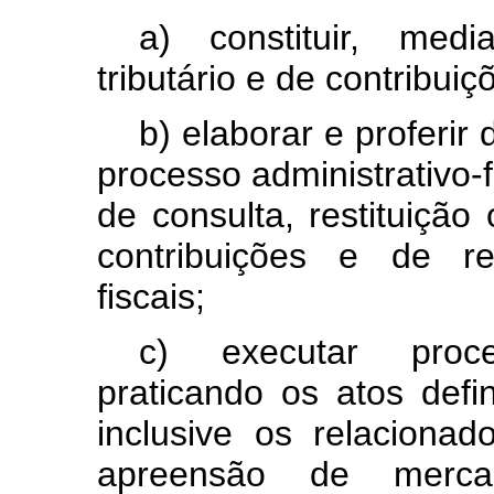
a)
constituir,
media
tributário
e
de
contribuiç
b)
elaborar
e
proferir
processo
administrativo-f
de
consulta,
restituição
contribuições
e
de
r
fiscais;
c)
executar
proc
praticando
os
atos
defi
inclusive
os
relacionad
apreensão
de
merca