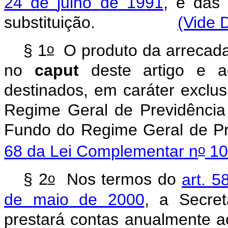
24
de
julho
de
1991
,
e
das
substituição.
(Vide 
o
§
1
O
produto
da
arrecad
no
caput
deste
artigo
e
a
destinados,
em
caráter
exclus
Regime
Geral
de
Previdência
Fundo
do
Regime
Geral
de
P
o
68
da
Lei
Complementar
n
10
o
§
2
Nos
termos
do
art.
5
de
maio
de
2000
,
a
Secret
prestará
contas
anualmente
a