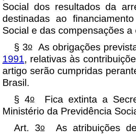
Social
dos
resultados
da
ar
destinadas
ao
financiamento
Social
e
das
compensações
a
o
§
3
As
obrigações
previst
1991
,
relativas
às
contribuiçõ
artigo
serão
cumpridas
perant
Brasil.
o
§
4
Fica
extinta
a
Secre
Ministério
da
Previdência
Socia
o
Art.
3
As
atribuições
d