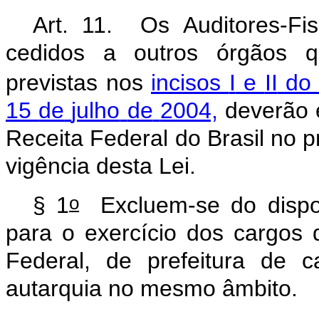
Art.
11.
Os
Auditores-Fis
cedidos
a
outros
órgãos
q
previstas
nos
incisos
I
e
II
do
15
de
julho
de
2004,
deverão
Receita
Federal
do
Brasil
no
p
vigência
desta
Lei.
o
§
1
Excluem-se
do
disp
para
o
exercício
dos
cargos
Federal,
de
prefeitura
de
c
autarquia
no
mesmo
âmbito.