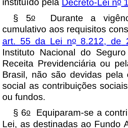
o
instituído
pela
Decreto-Lei
n
1
o
§
5
Durante
a
vigên
cumulativo
aos
requisitos
cons
o
art.
55
da
Lei
n
8.212,
de
Instituto
Nacional
do
Seguro
Receita
Previdenciária
ou
pel
Brasil,
não
são
devidas
pela
social
as
contribuições
sociais
ou
fundos.
o
§
6
Equiparam-se
a
contr
Lei,
as
destinadas
ao
Fundo
A