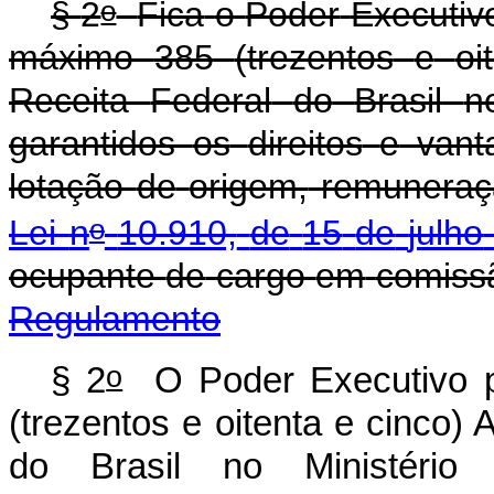
o
§
2
Fica
o
Poder
Executiv
máximo
385
(trezentos
e
oi
Receita
Federal
do
Brasil
n
garantidos
os
direitos
e
vant
lotação
de
origem,
remuneraç
o
Lei
n
10.910,
de
15
de
julho
ocupante
de
cargo
em
comiss
Regulamento
o
§ 2
O Poder Executivo po
(trezentos e oitenta e cinco) 
do Brasil no Ministério