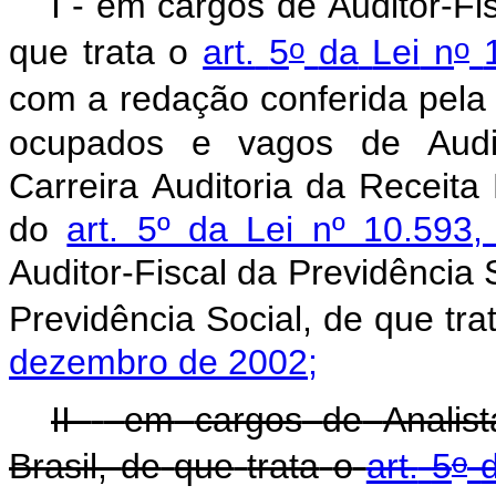
I
-
em
cargos
de
Auditor-Fi
o
o
que
trata
o
art.
5
da
Lei
n
com
a
redação
conferida
pela
ocupados
e
vagos
de
Audi
Carreira
Auditoria
da
Receita
do
art. 5º da Lei nº 10.59
Auditor-Fiscal
da
Previdência
Previdência
Social,
de
que
tra
dezembro
de
2002;
II
-
em
cargos
de
Analist
o
Brasil,
de
que
trata
o
art.
5