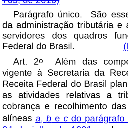
Parágrafo único. São essen
da administração tributária e
servidores dos quadros fun
Federal do Brasil.
(
o
Art.
2
Além
das
compe
vigente
à
Secretaria
da
Rece
Receita
Federal
do
Brasil
plan
as
atividades
relativas
a
tr
cobrança
e
recolhimento
das
alíneas
a
,
b
e
c
do
parágrafo