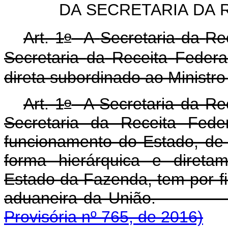
DA
SECRETARIA
DA
o
Art.
1
A
Secretaria
da
Re
Secretaria
da
Receita
Federa
direta
subordinado
ao
Ministro
o
Art. 1
A Secretaria da Rec
Secretaria da Receita Fede
funcionamento do Estado, de 
forma hierárquica e direta
Estado da Fazenda, tem por fin
aduaneira da Un
Provisória nº 765, de 2016)