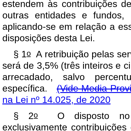
estendem
às
contribuições
de
outras
entidades
e
fundos,
aplicando-se
em
relação
a
es
disposições
desta
Lei
o
§
1
A
retribuição
pelas
ser
será
de
3,5%
(três
inteiros
e
c
arrecadado,
salvo
percentu
específica.
(Vide Media Provi
na Lei nº 14.025, de 2020
o
§
2
O
disposto
no
exclusivamente
contribuições