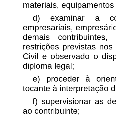
materiais,
equipamentos
d)
examinar
a
c
empresariais,
empresári
demais
contribuintes,
restrições
previstas
nos
Civil
e
observado
o
dis
diploma
legal;
e)
proceder
à
orien
tocante
à
interpretação
d
f)
supervisionar
as
d
ao
contribuinte;