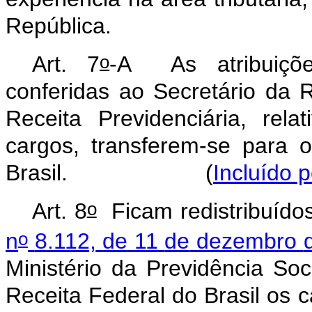
República.
o
Art. 7
-A As atribuiçõe
conferidas ao Secretário da 
Receita Previdenciária, rela
cargos, transferem-se para 
Brasil. (
Incluído 
o
Art.
8
Ficam
redistribuído
o
n
8.112,
de
11
de
dezembro
Ministério
da
Previdência
Soc
Receita
Federal
do
Brasil
os
c