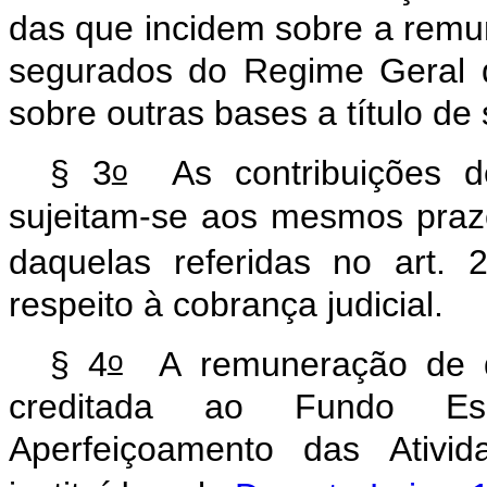
das
que
incidem
sobre
a
remu
segurados
do
Regime
Geral
sobre
outras
bases
a
título
de
o
§
3
As
contribuições
d
sujeitam-se
aos
mesmos
praz
daquelas
referidas
no
art.
respeito
à
cobrança
judicial.
o
§
4
A
remuneração
de
creditada
ao
Fundo
Es
Aperfeiçoamento
das
Ativid