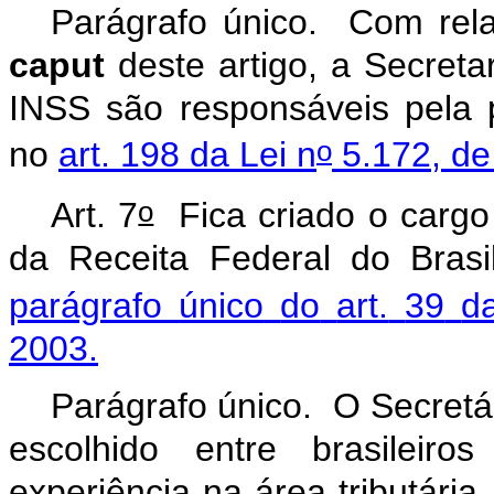
Parágrafo
único.
Com
rel
caput
deste
artigo,
a
Secretar
INSS
são
responsáveis
pela
o
no
art.
198
da
Lei
n
5.172,
de
o
Art.
7
Fica
criado
o
cargo
da
Receita
Federal
do
Brasi
parágrafo
único
do
art.
39
d
2003.
Parágrafo
único.
O
Secretá
escolhido
entre
brasileiros
experiência
na
área
tributária,