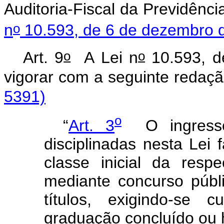
Auditoria-Fiscal
da
Previdênci
o
n
10.593,
de
6
de
dezembro
o
o
Art.
9
A
Lei
n
10.593,
d
vigorar
com
a
seguinte
red
5391)
o
“
Art.
3
O
ingress
disciplinadas
nesta
Lei
classe
inicial
da
respe
mediante
concurso
públ
títulos,
exigindo-se
cu
graduação
concluído
ou