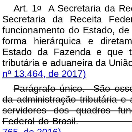
o
Art. 1
A Secretaria da Rec
Secretaria da Receita Fede
funcionamento do Estado, de 
forma hierárquica e direta
Estado da Fazenda e que te
tributária e aduaneira
nº 13.464, de 2017)
Parágrafo único. São essen
da administração tributária e
servidores dos quadros fun
Federal do Brasil
765, de 2016)