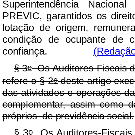
Superintendência Nacional
PREVIC, garantidos os direit
lotação de origem, remunera
condição de ocupante de 
confiança.
(Redação 
o
§
3
Os
Auditores-Fiscais
o
refere
o
§
2
deste
artigo
exec
das
atividades
e
operações
da
complementar,
assim
como
d
próprios
de
previdência
social.
o
§ 3
Os Auditores-Fiscais 