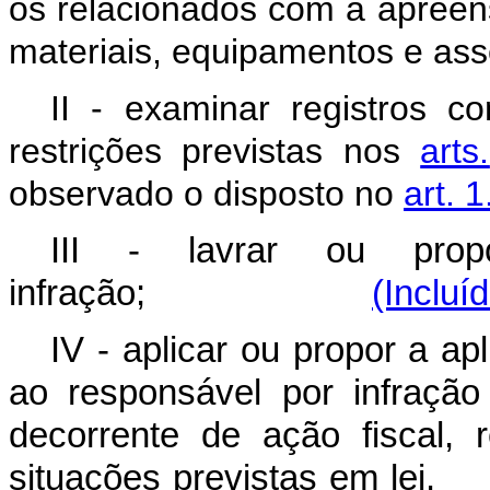
os
relacionados
com
a
apreen
materiais,
equipamentos
e
ass
II
-
examinar
registros
co
restrições
previstas
nos
arts.
observado
o
disposto
no
art. 
III - lavrar ou pro
infração;
(Incluí
IV - aplicar ou propor a ap
ao responsável por infração
decorrente de ação fiscal, 
situações previstas e