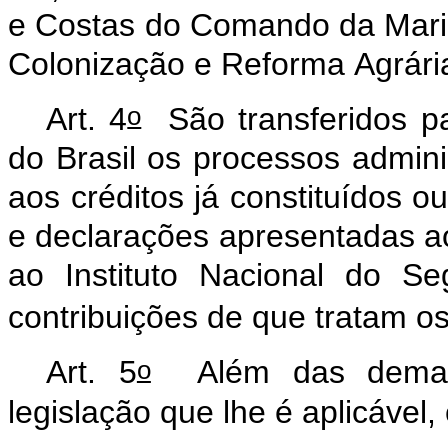
e
Costas
do
Comando
da
Mar
Colonização
e
Reforma
Agrári
o
Art.
4
São
transferidos
p
do
Brasil
os
processos
adminis
aos
créditos
já
constituídos
o
e
declarações
apresentadas
a
ao
Instituto
Nacional
do
Se
contribuições
de
que
tratam
o
o
Art.
5
Além
das
dema
legislação
que
lhe
é
aplicável,