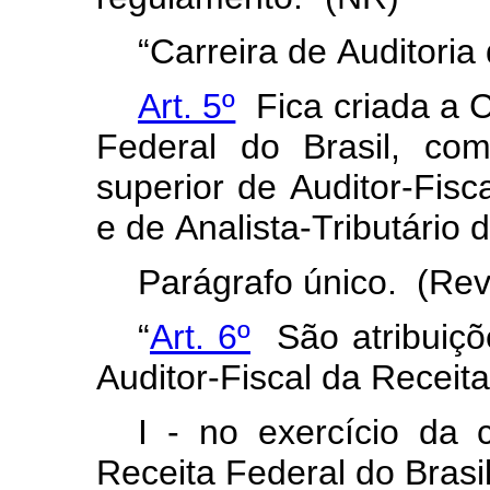
“Carreira
de
Auditoria
Art. 5º
Fica
criada
a
C
Federal
do
Brasil,
com
superior
de
Auditor-Fisca
e
de
Analista-Tributário
d
Parágrafo
único.
(Rev
“
Art. 6º
São
atribuiç
Auditor-Fiscal
da
Receita
I
-
no
exercício
da
Receita
Federal
do
Brasi