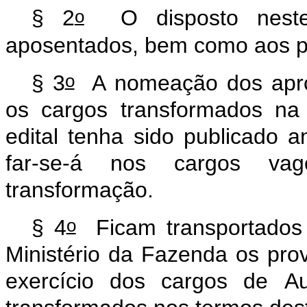
o
§
2
O
disposto
nest
aposentados,
bem
como
aos
p
o
§
3
A
nomeação
dos
apr
os
cargos
transformados
na
edital
tenha
sido
publicado
a
far-se-á
nos
cargos
vag
transformação.
o
§
4
Ficam
transportados
Ministério
da
Fazenda
os
pro
exercício
dos
cargos
de
Au