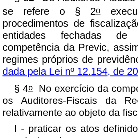
o
se refere o § 2
execut
procedimentos de fiscalizaç
entidades fechadas de 
competência da Previc, assi
regimes próprios de 
dada pela Lei nº 12.154, de 20
o
§
4
No
exercício
da
compe
os
Auditores-Fiscais
da
Re
relativamente
ao
objeto
da
fis
I
-
praticar
os
atos
definid