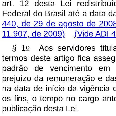
art. 12 desta Lei redistrib
Federal do Brasil até a data 
440, de 29 de agosto de 200
11.907, de 2009)
(Vide ADI 
o
§
1
Aos
servidores
titu
termos
deste
artigo
fica
asseg
padrão
de
vencimento
em
prejuízo
da
remuneração
e
da
na
data
de
início
da
vigência
os
fins,
o
tempo
no
cargo
ante
publicação
desta
Lei.