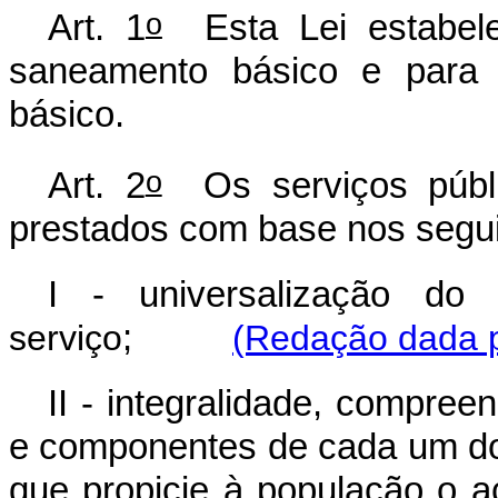
o
Art. 1
Esta Lei estabelec
saneamento básico e para a
básico.
o
Art. 2
Os serviços públi
prestados com base nos segui
I - universalização do
serviço
;
(Redação dada p
II - integralidade, compree
e componentes de cada um do
que propicie à população o 