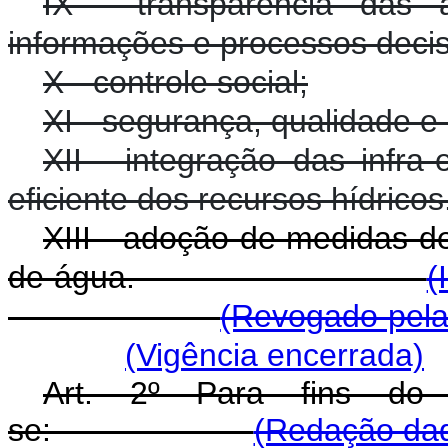
IX - transparência das
informações e processos decisó
X - controle social;
XI - segurança, qualidade e 
XII - integração das infra
eficiente dos recursos hídricos
XIII - adoção de medidas 
de água.
(
(Revogado pela
(Vigência encerrada)
Art. 2º Para fins do d
se:
(Redação dad