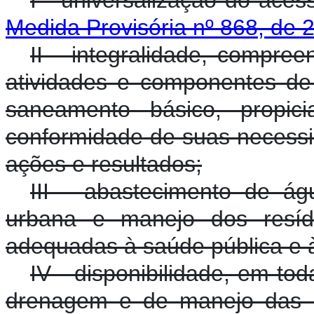
I - universalização do aces
Medida Provisória nº 868, de 
II - integralidade, compre
atividades e componentes de
saneamento básico, propi
conformidade de suas necessi
ações e resultados;
III - abastecimento de ág
urbana e manejo dos resídu
adequadas à saúde pública e 
IV - disponibilidade, em to
drenagem e de manejo das á