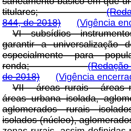
saneamento básico em que úni
titulares;
(Reda
844, de 2018)
(Vigência en
VI - subsídios - instrument
garantir a universalização
especialmente para popu
renda;
(Redação 
de 2018)
(Vigência encerra
VII - áreas rurais - áreas
áreas urbana isolada, aglom
aglomerados rurais isolado
isolados (núcleo), aglomerados 
zonas rurais, assim definidas 