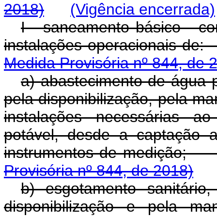
2018)
(Vigência encerrada)
I - saneamento básico - con
instalações operac
Medida Provisória nº 844, de 
a) abastecimento de água po
pela disponibilização, pela ma
instalações necessárias a
potável, desde a captação a
instrumentos de 
Provisória nº 844, de 2018)
b) esgotamento sanitário, 
disponibilização e pela ma