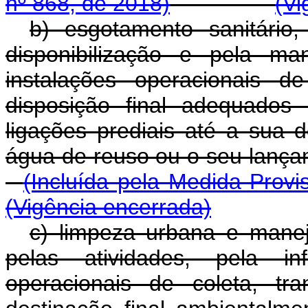
nº 868, de 2018)
(Vi
b) esgotamento sanitário, 
disponibilização e pela ma
instalações operacionais de
disposição final adequados
ligações prediais até a sua 
água de reuso ou o seu lan
(Incluída pela Medida Provi
(Vigência encerrada)
c) limpeza urbana e manejo
pelas atividades, pela inf
operacionais de coleta, tra