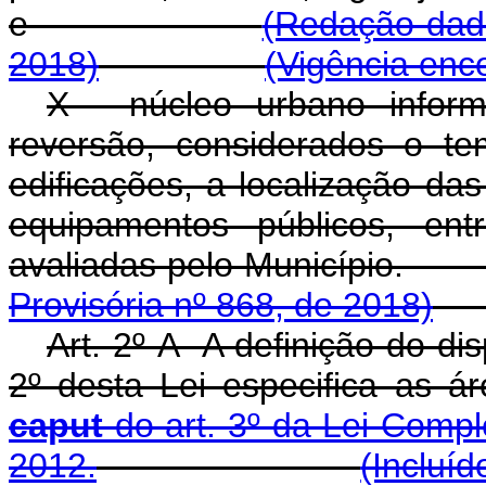
e
(Redação dada
2018)
(Vigência enc
X - núcleo urbano informa
reversão, considerados o t
edificações, a localização da
equipamentos públicos, ent
avaliadas pelo Muni
Provisória nº 868, de 2018)
Art. 2º-A A definição do dis
2º desta Lei especifica as á
caput
do art. 3º da Lei Compl
2012.
(Incluí