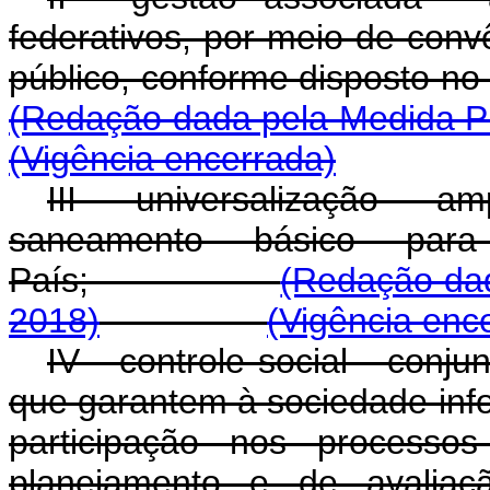
federativos, por meio de con
público, conforme dispost
(Redação dada pela Medida Pr
(Vigência encerrada)
III - universalização - a
saneamento básico par
País;
(Redação dad
2018)
(Vigência enc
IV - controle social - con
que garantem à sociedade inf
participação nos processos
planejamento e de avaliaç