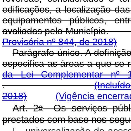
edificações, a localização da
equipamentos públicos, ent
avaliadas pelo Muni
Provisória nº 844, de 2018)
Parágrafo único. A definiçã
especifica as áreas a que se 
da Lei Complementar nº 
.
(Incluíd
2018)
(Vigência encerra
o
Art. 2
Os serviços públi
prestados com base nos segui