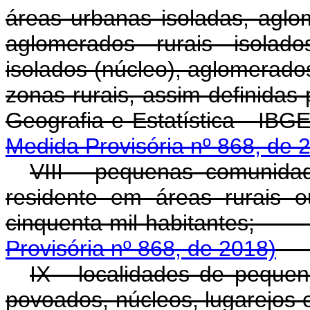
áreas urbanas isoladas, aglo
aglomerados rurais isolado
isolados (núcleo), aglomerados 
zonas rurais, assim definidas 
Geografia e Estatíst
Medida Provisória nº 868, de 
VIII - pequenas comunid
residente em áreas rurais 
cinquenta mil habit
Provisória nº 868, de 2018)
IX - localidades de pequeno
povoados, núcleos, lugarejos e