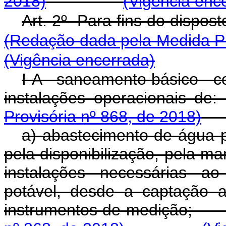
2018)
(Vigência enc
Art. 2º Para fins do di
(Redação dada pela Medida Pr
(Vigência encerrada)
I-A - saneamento básico - co
instalações operaci
Provisória nº 868, de 2018)
a) abastecimento de água po
pela disponibilização, pela ma
instalações necessárias a
potável, desde a captação a
instrumentos de mediç