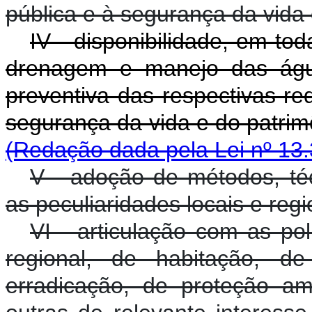
pública e à segurança da vida 
IV - disponibilidade, em to
drenagem e manejo das águas
preventiva das respectivas r
segurança da vida e do 
(Redação dada pela Lei nº 13.
V - adoção de métodos, té
as peculiaridades locais e regi
VI - articulação com as po
regional, de habitação, 
erradicação, de proteção a