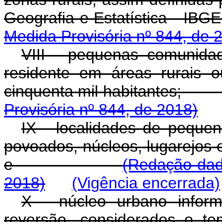
Geografia e Estatíst
Medida Provisória nº 844, de 
VIII - pequenas comunid
residente em áreas rurais 
cinquenta mil habit
Provisória nº 844, de 2018)
IX - localidades de pequeno
povoados, núcleos, lugarejos e
e
(Redação dada
2018)
(Vigência encerrada)
X - núcleo urbano informa
reversão, considerados o t