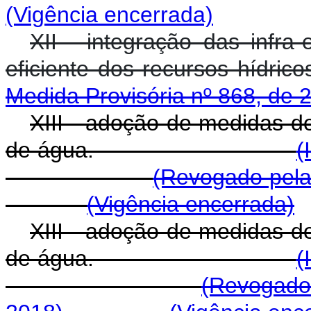
(Vigência encerrada)
XII - integração das infra
eficiente dos recursos hídrico
Medida Provisória nº 868, de 
XIII - adoção de medidas 
de água.
(
(Revogado pela
(Vigência encerrada)
XIII - adoção de medidas 
de água.
(
(Revogado 