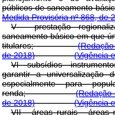
públicos de saneame
Medida Provisória nº 868, de 
V - prestação regionali
saneamento básico em que úni
titulares;
(Redação 
de 2018)
(Vigência 
VI - subsídios - instrument
garantir a universalização
especialmente para popu
renda;
(Redação 
de 2018)
(Vigência 
VII - áreas rurais - áreas