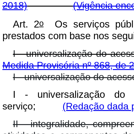
2018)
(Vigência enc
o
Art. 2
Os serviços públi
prestados com base nos segui
I - universalização do aces
Medida Provisória nº 868, de 
I - universalização do acess
I - universalização do
serviço
;
(Redação dada p
II - integralidade, compre