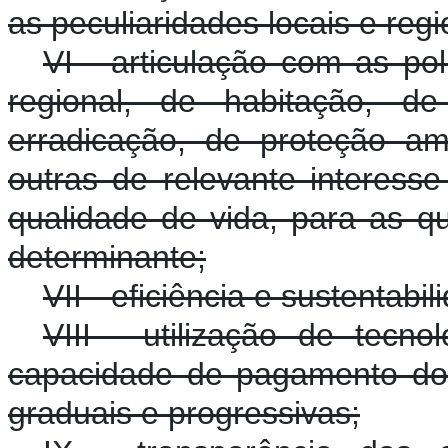
as peculiaridades locais e regi
VI - articulação com as po
regional, de habitação, 
erradicação, de proteção a
outras de relevante interesse
qualidade de vida, para as q
determinante;
VII - eficiência e sustentab
VIII - utilização de tecno
capacidade de pagamento do
graduais e progressivas;