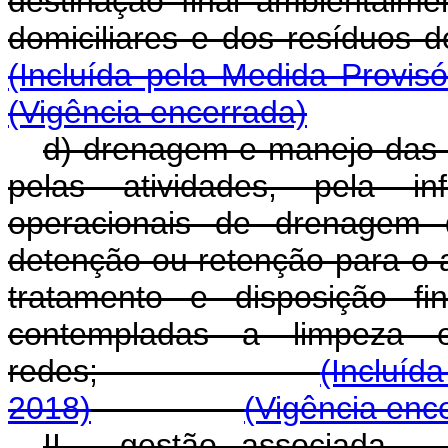
destinação final ambientalm
domiciliares e dos res
(Incluída pela Medida Provis
(Vigência encerrada)
d
) drenagem e manejo das á
pelas atividades, pela inf
operacionais de drenagem d
detenção ou retenção para o 
tratamento e disposição fi
contempladas a limpeza e
redes;
(Incluíd
2018)
(Vigência enc
II - gestão associada - 