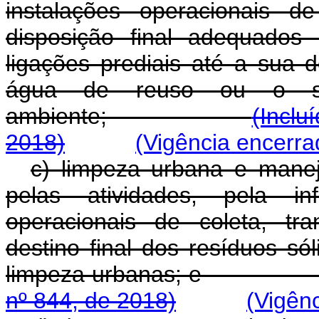
instalações operacionais de
disposição final adequados
ligações prediais até a sua 
água de reuso ou o se
ambiente;
(Inclu
2018)
(Vigência encerra
c) limpeza urbana e manejo
pelas atividades, pela inf
operacionais de coleta, tra
destino final dos resíduos só
limpeza urbanas
nº 844, de 2018)
(Vigên