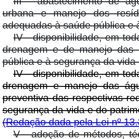
III - abastecimento de ág
urbana e manejo dos resídu
adequadas à saúde pública e 
IV - disponibilidade, em to
drenagem e de manejo das á
pública e à segurança da vida 
IV - disponibilidade, em to
drenagem e manejo das águas
preventiva das respectivas r
segurança da vida e do 
(Redação dada pela Lei nº 13.
V - adoção de métodos, té