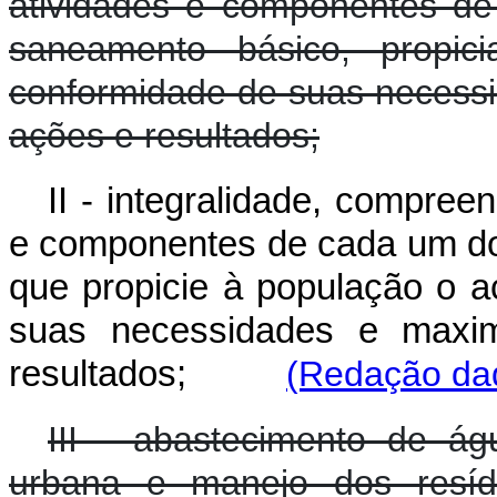
atividades e componentes de
saneamento básico, propi
conformidade de suas necessi
ações e resultados;
II - integralidade, compree
e componentes de cada um do
que propicie à população o 
suas necessidades e maxim
resultados;
(Redação dad
III - abastecimento de ág
urbana e manejo dos resídu