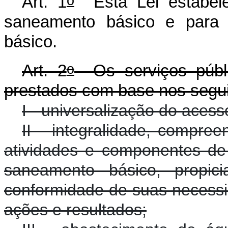
o
Art. 1
Esta Lei estabelec
saneamento básico e para a
básico.
o
Art. 2
Os serviços públi
prestados com base nos segui
I - universalização do acess
II - integralidade, compre
atividades e componentes de
saneamento básico, propi
conformidade de suas necessi
ações e resultados;