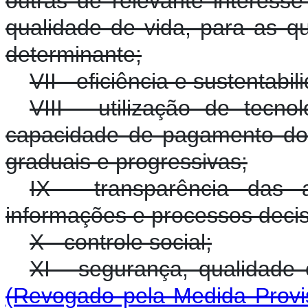
outras de relevante interesse
qualidade de vida, para as q
determinante;
VII - eficiência e sustentab
VIII - utilização de tecno
capacidade de pagamento do
graduais e progressivas;
IX - transparência das
informações e processos decisó
X - controle social;
XI - segurança, qualidade 
(Revogado pela Medida Provis