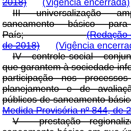
2018)
(Vigência encerrada)
III - universalização - a
saneamento básico par
País;
(Redação 
de 2018)
(Vigência encerra
IV - controle social - con
que garantem à sociedade inf
participação nos processos
planejamento e de avaliaç
públicos de saneame
Medida Provisória nº 844, de 
V - prestação regionali