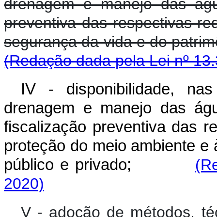
drenagem e manejo das águas
preventiva das respectivas r
segurança da vida e do 
(Redação dada pela Lei nº 13.
IV - disponibilidade, n
drenagem e manejo das água
fiscalização preventiva das 
proteção do meio ambiente e 
público e privado;
(R
2020)
V - adoção de métodos, té