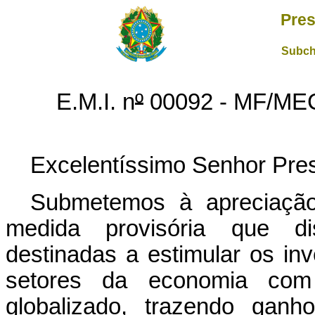
Pres
Subch
E.M.I. n
º
00092 - MF/ME
Excelentíssimo Senhor Pres
Submetemos à apreciação
medida provisória que di
destinadas a estimular os inv
setores da economia co
globalizado, trazendo ganh