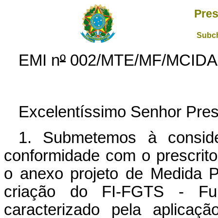
Pres
Subch
EMI n
º
002/MTE/MF/MCID
Excelentíssimo Senhor Pres
1. Submetemos à consid
conformidade com o prescrito 
o anexo projeto de Medida P
criação do FI-FGTS - Fu
caracterizado pela aplica