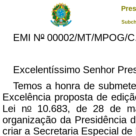
Pres
Subch
EMI N
º
00002/MT/MPOG/C.C
Excelentíssimo Senhor Pres
Temos a honra de submete
Excelência proposta de ediçã
o
Lei n
10.683, de 28 de ma
organização da Presidência d
criar a Secretaria Especial de