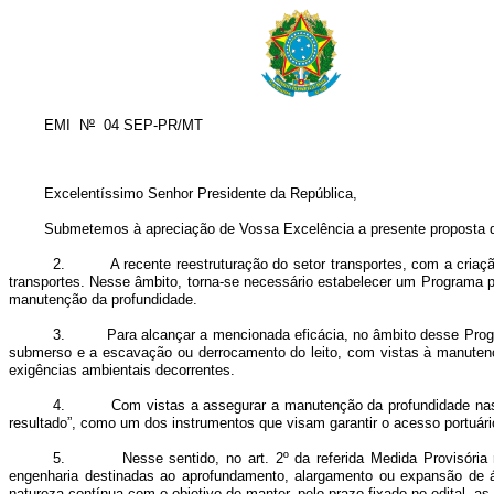
EMI N
º
04 SEP-PR/MT
Excelentíssimo Senhor Presidente da República,
Submetemos à apreciação de Vossa Excelência a presente proposta de Medi
2. A recente reestruturação do setor transportes, com a criação d
transportes.
Nesse âmbito, torna-se necessário estabelecer um Programa par
manutenção da profundidade.
3. Para alcançar a mencionada eficácia, no âmbito desse Program
submerso e a escavação ou derrocamento do leito, com vistas à manuten
exigências ambientais decorrentes.
4. Com vistas a assegurar a manutenção da profundidade nas vias
resultado”, como um dos instrumentos que visam garantir o acesso portuário 
5. Nesse sentido, no art. 2º da referida Medida Provisória reg
engenharia destinadas ao aprofundamento, alargamento ou expansão de ár
natureza contínua com o objetivo de manter, pelo prazo fixado no edital, a