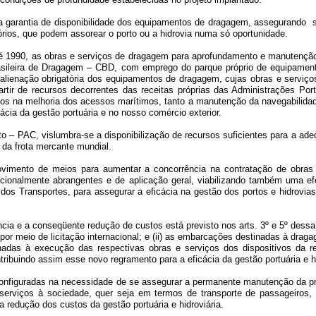
rantia de disponibilidade dos equipamentos de dragagem, assegurando semp
rios, que podem assorear o porto ou a hidrovia numa só oportunidade.
 1990, as obras e serviços de dragagem para aprofundamento e manutenção
sileira de Dragagem – CBD, com emprego do parque próprio de equipament
enação obrigatória dos equipamentos de dragagem, cujas obras e serviços pa
rtir de recursos decorrentes das receitas próprias das Administrações Port
mentos na melhoria dos acessos marítimos, tanto a manutenção da navegabilid
cia da gestão portuária e no nosso comércio exterior.
PAC, vislumbra-se a disponibilização de recursos suficientes para a adeq
da frota mercante mundial.
ento de meios para aumentar a concorrência na contratação de obras e s
itucionalmente abrangentes e de aplicação geral, viabilizando também uma e
 dos Transportes, para assegurar a eficácia na gestão dos portos e hidrovia
ia e a conseqüente redução de custos está previsto nos arts.
3º e 5º dessa
r meio de licitação internacional; e (ii) as embarcações destinadas à dragag
adas à execução das respectivas obras e serviços dos dispositivos da ref
buindo assim esse novo regramento para a eficácia da gestão portuária e hi
nfiguradas na necessidade de se assegurar a permanente manutenção da prof
 serviços à sociedade, quer seja em termos de transporte de passageiros,
a redução dos custos da gestão portuária e hidroviária.