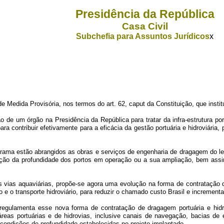
Presidência da República
Casa Civil
Subchefia para Assuntos Jurídicos
x
da Provisória, nos termos do art. 62, caput da Constituição, que institui
e um órgão na Presidência da República para tratar da infra-estrutura port
a contribuir efetivamente para a eficácia da gestão portuária e hidroviári
a estão abrangidos as obras e serviços de engenharia de dragagem do lei
ção da profundidade dos portos em operação ou a sua ampliação, bem assim
 aquaviárias, propõe-se agora uma evolução na forma de contratação das
e o transporte hidroviário, para reduzir o chamado custo Brasil e incrementar
ulamenta esse nova forma de contratação de dragagem portuária e hidro
eas portuárias e de hidrovias, inclusive canais de navegação, bacias de
s condições de profundidade estabelecidas no projeto implantado.