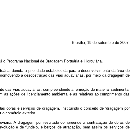
Brasília, 19 de setembro de 2007.
 o Programa Nacional de Dragagem Portuária e Hidroviária.
uária, denota a prioridade estabelecida para o desenvolvimento da área de
a, promovendo a desobstrução das vias aquaviárias, por meio da dragagem de
to das vias aquaviárias, compreendendo a remoção do material sedimentar
 as ações de licenciamento ambiental e as relativas ao cumprimento das
 obras e serviços de dragagem, instituindo o conceito de “dragagem por
 o comércio exterior.
viária. A dragagem por resultado compreende a contratação de obras de
 evolução e de fundeio, e berços de atracação, bem assim os serviços de