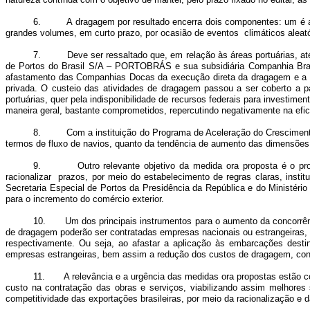
6. A dragagem por resultado encerra dois componentes: um é a ga
grandes volumes, em curto prazo, por ocasião de eventos climáticos aleató
7. Deve ser ressaltado que, em relação às áreas portuárias, até
de Portos do Brasil S/A – PORTOBRÁS e sua subsidiária Companhia Bra
afastamento das Companhias Docas da execução direta da dragagem e a ali
privada. O custeio das atividades de dragagem passou a ser coberto a pa
portuárias, quer pela indisponibilidade de recursos federais para investi
maneira geral, bastante comprometidos, repercutindo negativamente na eficá
8. Com a instituição do Programa de Aceleração do Crescimento – 
termos de fluxo de navios, quanto da tendência de aumento das dimensões 
9. Outro relevante objetivo da medida ora proposta é o provim
racionalizar prazos, por meio do estabelecimento de regras claras, inst
Secretaria Especial de Portos da Presidência da República e do Ministério
para o incremento do comércio exterior.
10. Um dos principais instrumentos para o aumento da concorrênc
de dragagem poderão ser contratadas empresas nacionais ou estrangeiras, po
respectivamente. Ou seja, ao afastar a aplicação às embarcações destin
empresas estrangeiras, bem assim a redução dos custos de dragagem, contri
11. A relevância e a urgência das medidas ora propostas estão co
custo na contratação das obras e serviços, viabilizando assim melhores
competitividade das exportações brasileiras, por meio da racionalização e d