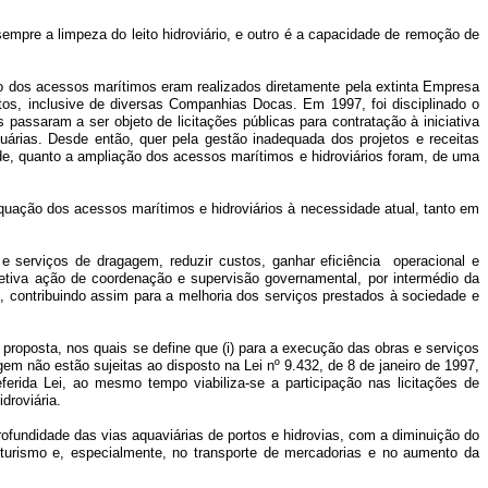
re a limpeza do leito hidroviário, e outro é a capacidade de remoção de
 dos acessos marítimos eram realizados diretamente pela extinta Empresa
os, inclusive de diversas Companhias Docas.
Em 1997, foi disciplinado o
ssaram a ser objeto de licitações públicas para contratação à iniciativa
uárias. Desde então, quer pela gestão inadequada dos projetos e receitas
ade, quanto a ampliação dos acessos marítimos e hidroviários foram, de uma
uação dos acessos marítimos e hidroviários à necessidade atual, tanto em
erviços de dragagem, reduzir custos, ganhar eficiência operacional e
fetiva ação de coordenação e supervisão governamental, por intermédio da
s, contribuindo assim para a melhoria dos serviços prestados à sociedade e
 proposta, nos quais se define que (i) para a execução das obras e serviços
em não estão sujeitas ao disposto na Lei nº 9.432, de 8 de janeiro de 1997,
erida Lei, ao mesmo tempo viabiliza-se a participação nas licitações de
droviária.
undidade das vias aquaviárias de portos e hidrovias, com a diminuição do
 turismo e, especialmente, no transporte de mercadorias e no aumento da