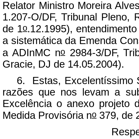
Relator Ministro Moreira Alv
1.207-O/DF, Tribunal Pleno, R
o
de 1
.12.1995), entendimento
a sistemática da Emenda Cons
o
a ADInMC n
2984-3/DF, Trib
Gracie, DJ de 14.05.2004).
6. Estas, Excelentíssimo 
razões que nos levam a sub
Excelência o anexo projeto 
o
Medida Provisória n
379, de 
Respe