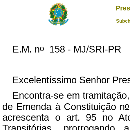
Pres
Subch
o
E.M. n
158 - MJ/SRI-PR
Excelentíssimo Senhor Pres
Encontra-se em tramitação,
o
de Emenda à Constituição n
acrescenta o art. 95 no At
Transitórias, prorrogando