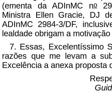
o
(ementa da ADInMC n
298
Ministra Ellen Gracie, DJ d
ADInMC 2984-3/DF, inclusiv
lealdade obrigam a motivação
7. Essas, Excelentíssimo 
razões que me levam a sub
Excelência a anexa proposta 
Respe
Guid