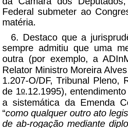
da Câmara dos Deputados,
Federal submeter ao Congres
matéria.
6.
Destaco que a jurisprud
sempre admitiu que uma med
outra (por exemplo, a ADI
Relator Ministro Moreira Alv
1.207-O/DF, Tribunal Pleno, R
o
de 1
.12.1995), entendimento
a sistemática da Emenda Co
“
como qualquer outro ato legis
de ab-rogação mediante diplo