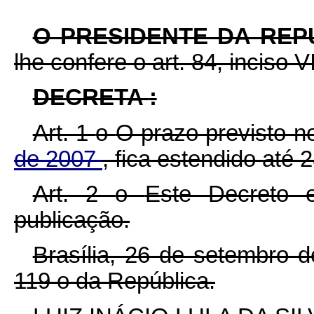
O PRESIDENTE DA REP
lhe confere o art. 84, inciso V
DECRETA
:
Art. 1
o
O prazo previsto 
de 2007
, fica estendido até
Art. 2
o
Este Decreto 
publicação.
Brasília, 26 de setembro 
119
o
da República.