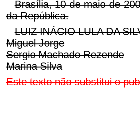
Brasília, 10 de maio de 20
da República.
LUIZ INÁCIO LULA DA SIL
Miguel Jorge
Sergio Machado Rezende
Marina Silva
Este texto não substitui o p