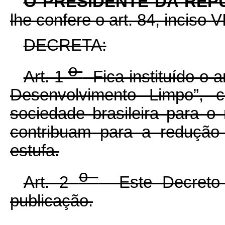
O PRESIDENTE DA REP
lhe confere o art. 84, inciso V
DECRETA:
o
Art. 1
Fica instituído o 
Desenvolvimento Limpo”, c
sociedade brasileira para 
contribuam para a redução
estufa.
o
Art. 2
Este Decreto 
publicação.