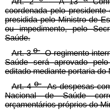
Art. 2
A 13
Conf
coordenada pelo presidente
presidida pelo Ministro de 
ou impedimento, pelo Secre
Saúde.
o
Art. 3
O regimento inter
Saúde será aprovado pelo
editado mediante portaria do
o
Art. 4
As despesas com 
Nacional de Saúde corr
orçamentários próprios do Mi