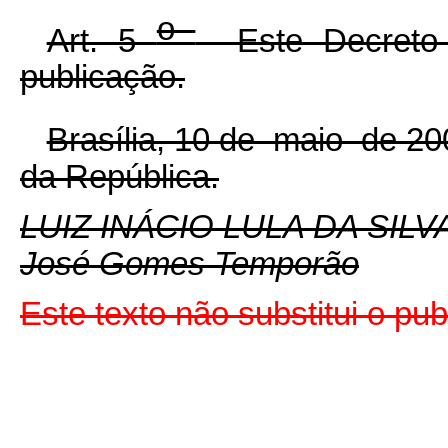
o
Art. 5
Este Decreto 
publicação.
Brasília, 10 de maio de 2
da República.
LUIZ INÁCIO LULA DA SILV
José Gomes Temporão
Este texto não substitui o p