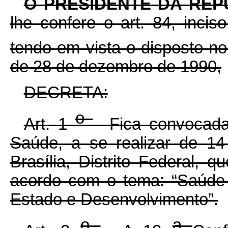
O PRESIDENTE DA REP
lhe confere o art. 84, inciso
tendo em vista o disposto n
de 28 de dezembro de 1990,
DECRETA:
o
Art. 1
Fica convocad
Saúde, a se realizar de 1
Brasília, Distrito Federal, 
acordo com o tema: “Saúde 
Estado e Desenvolvimento”.
o
a