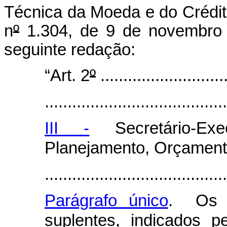
Técnica da Moeda e do Crédi
n
º
1.304, de 9 de novembro 
seguinte redação:
“Art. 2
º
............................
........................................
III -
Secretário-Exe
Planejamento, Orçament
........................................
Parágrafo único
. Os 
suplentes, indicados p