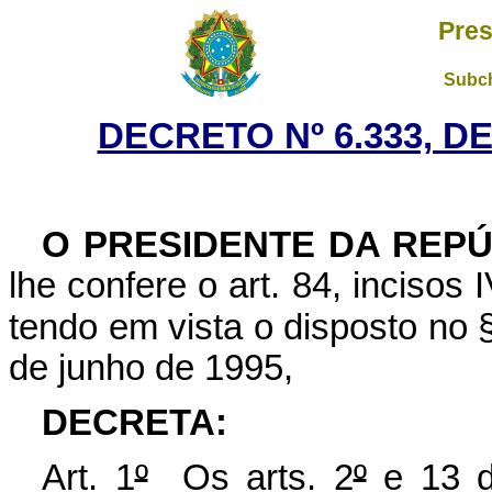
Pres
Subch
DECRETO Nº 6.333, D
O
PRESIDENTE DA REPÚ
lhe confere o art. 84, incisos 
tendo em vista o disposto no 
de junho de 1995,
DECRETA:
Art. 1
º
Os arts.
2
º
e 13 d