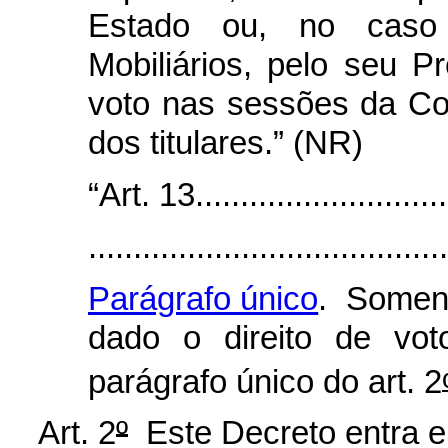
Estado ou, no caso
Mobiliários, pelo seu P
voto nas sessões da C
dos titulares.” (NR)
“Art. 13.............................
........................................
Parágrafo único
. Somen
dado o direito de vot
parágrafo único do art. 2
Art. 2
º
Este Decreto entra e